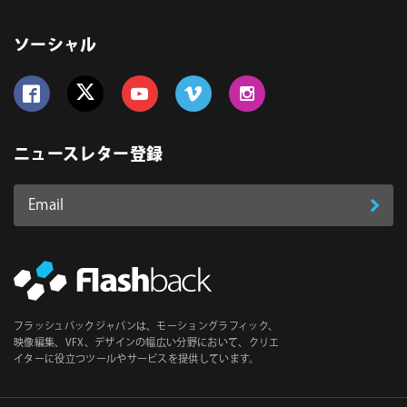
ソーシャル
Follow us on Facebook
Follow us on Twitter
Follow us on YouTube
Follow us on Vimeo
Follow us on Instagram
ニュースレター登録
Email
登
ア
ド
録
レ
ス
*
必
フラッシュバックジャパンは、モーショングラフィック、
須
映像編集、VFX、デザインの幅広い分野において、クリエ
イターに役立つツールやサービスを提供しています。