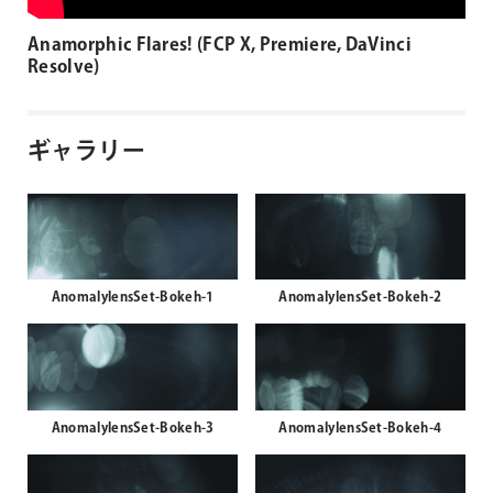
Anamorphic Flares! (FCP X, Premiere, DaVinci
Resolve)
ギャラリー
AnomalylensSet-Bokeh-1
AnomalylensSet-Bokeh-2
AnomalylensSet-Bokeh-3
AnomalylensSet-Bokeh-4