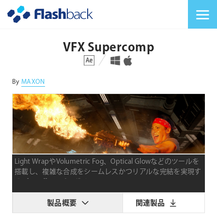
Flashback Japan Inc
メニューを切り替
VFX Supercomp
対応プラットフォーム
対応OS
By
MAXON
Light WrapやVolumetric Fog、Optical Glowなどのツールを
搭載し、複雑な合成をシームレスかつリアルな完結を実現す
るAfter Effectsプラグイン
製品概要
関連製品