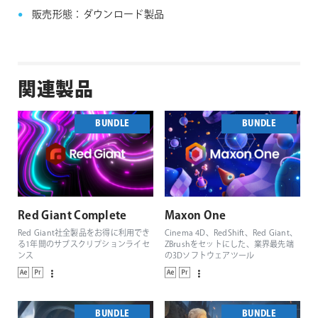
販売形態：ダウンロード製品
関連製品
BUNDLE
BUNDLE
Red Giant Complete
Maxon One
Red Giant社全製品をお得に利用でき
Cinema 4D、RedShift、Red Giant、
る1年間のサブスクリプションライセ
ZBrushをセットにした、業界最先端
ンス
の3Dソフトウェアツール
BUNDLE
BUNDLE