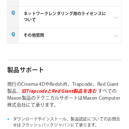
Red Giant / Trapcode 社製品は、1ライセンス (1つ
のシリアルNo.) につき、1台のコンピューターで使
現行のCinema 4DやRedshift、Trapcode、Red Giant
ネットワークレンダリング用のライセンスに
用頂けます。(ライセンス（シリアルNo.) は、
製品、
旧TrapcodeとRed Giant製品を含む
すべての
ついて
Windows と Macintosh 共通で使用できるハイブリ
Maxon製品のテクニカルサポートはMaxon Computer
ッド仕様です)
株式会社にて承ります。
その他質問
インストールは、1ライセンスにつき、2台のコン
Maxon社製品(Cinema 4D, Red Giant, Trapcode)
ピューター (デスクトップ、ノートパソコン、OSの
ダウンロードやインストール、製品認証について
のレンダーライセンスについて
組み合わせは自由) に行えますが、2台のマシンで
のお問合せはフラッシュバックジャパンにて承り
同時に使用することは許可されておりません。例
ます。
Red Giant社製品よくある質問
えば3台のコンピューターで同時に利用する場合は
製品サポート
3ライセンス必要になります。(ボリュームライセ
フラッシュバックジャパンの【
テクニカルサポート
】
ンスプログラムを除きます)
よりお問合せください。
現行のCinema 4DやRedshift、Trapcode、Red Giant
製品の仕様や使い方など、技術的なサポートなど
製品、
旧TrapcodeとRed Giant製品を含む
すべての
やお問合せにつきましてはMaxon Computer株式
Maxon製品のテクニカルサポートはMaxon Computer
会社にて承ります。
株式会社にて承ります。
Maxon Computer株式会社の【
MAXON Product
ダウンロードやインストール、製品認証についてのお問合
Support Center
】よりお問合せください。
せはフラッシュバックジャパンにて承ります。