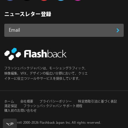
Follow us on Facebook
Follow us on Twitter
Follow us on YouTube
Follow us on Vimeo
Follow us on Instagram
ニュースレター登録
Email
登
ア
ド
録
レ
ス
*
必
フラッシュバックジャパンは、モーショングラフィック、
須
映像編集、VFX、デザインの幅広い分野において、クリエ
イターに役立つツールやサービスを提供しています。
セ
ホーム
会社概要
プライバシーポリシー
特定商取引法に基づく表記
満足保証
フラッシュバックジャパン サポート規程
購入前のお問い合わせ
カ
ン
Copyright© 2000-2026
Flashback Japan Inc
. All rights reserved.