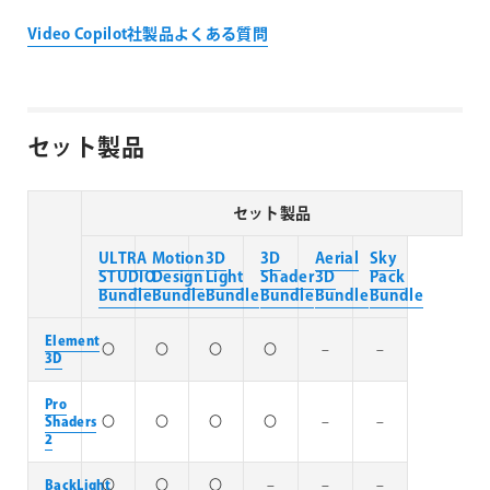
Video Copilot社製品よくある質問
セット製品
セット製品
ULTRA
Motion
3D
3D
Aerial
Sky
STUDIO
Design
Light
Shader
3D
Pack
Bundle
Bundle
Bundle
Bundle
Bundle
Bundle
Element
〇
〇
〇
〇
–
–
3D
Pro
Shaders
〇
〇
〇
〇
–
–
2
BackLight
〇
〇
〇
–
–
–