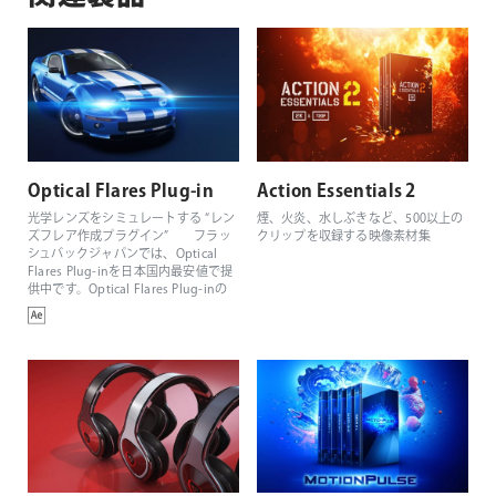
Optical Flares Plug-in
Action Essentials 2
光学レンズをシミュレートする “レン
煙、火炎、水しぶきなど、500以上の
ズフレア作成プラグイン” フラッ
クリップを収録する映像素材集
シュバックジャパンでは、Optical
Flares Plug-inを日本国内最安値で提
供中です。Optical Flares Plug-inの
新規ライセンスは22,880円(税込)で
す。