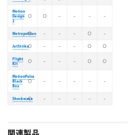
Motion
Design
〇
〇
–
–
–
–
2
Metropolitan
〇
–
–
–
〇
–
JetStrike
〇
–
–
–
〇
〇
Flight
〇
–
–
–
〇
〇
Kit
MotionPulse
Black
〇
–
–
–
–
–
Box
Shockwave
〇
–
–
–
–
–
関連製品