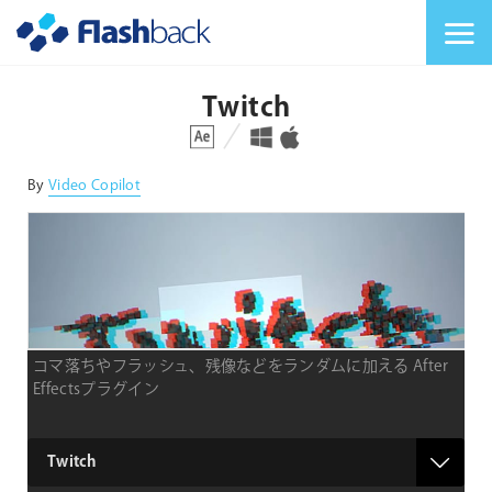
Flashback Japan Inc
メニューを切り替
Twitch
対応プラットフォーム
対応OS
By
Video Copilot
コマ落ちやフラッシュ、残像などをランダムに加える After
Effectsプラグイン
product