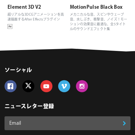
Element 3D V2
MotionPulse Black Box
超リアルな3DCGアニメーションを高
メカニカルな音、スピンやウェーブ
速描画するAfter Effectsプラグイン
音、水しぶき、衝撃音、ノイズ！モー
ションの効果音に最適な、全5タイト
ルのサウンドエフェクト集
ソーシャル
Follow us on Facebook
Follow us on Twitter
Follow us on YouTube
Follow us on Vimeo
Follow us on Instagram
ニュースレター登録
Email
登
ア
ド