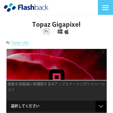
Flashback Japan Inc
メニューを切り替
Topaz Gigapixel
対応プラットフォーム
対応OS
By
Topaz Labs
画像を高精細に再構築するAIアップスケーリングソリューシ
ョン
product