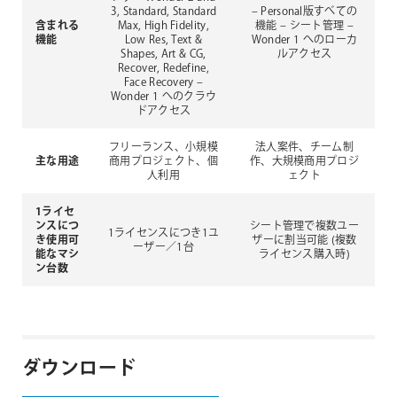
3, Standard, Standard
– Personal版すべての
含まれる
Max, High Fidelity,
機能
– シート管理
–
機能
Low Res, Text &
Wonder 1 へのローカ
Shapes, Art & CG,
ルアクセス
Recover, Redefine,
Face Recovery
–
Wonder 1 へのクラウ
ドアクセス
フリーランス、小規模
法人案件、チーム制
主な用途
商用プロジェクト、個
作、大規模商用プロジ
人利用
ェクト
1ライセ
ンスにつ
シート管理で複数ユー
1ライセンスにつき1ユ
き使用可
ザーに割当可能
(複数
ーザー／1台
能なマシ
ライセンス購入時)
ン台数
ダウンロード