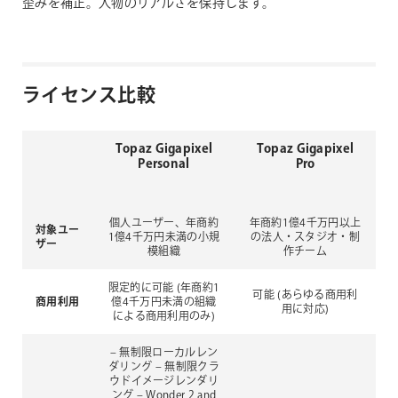
歪みを補正。人物のリアルさを保持します。
ライセンス比較
Topaz Gigapixel
Topaz Gigapixel
Personal
Pro
個人ユーザー、年商約
年商約1億4千万円以上
対象ユー
1億4千万円未満の小規
の法人・スタジオ・制
ザー
模組織
作チーム
限定的に可能
(年商約1
可能
(あらゆる商用利
商用利用
億4千万円未満の組織
用に対応)
による商用利用のみ)
– 無制限ローカルレン
ダリング
– 無制限クラ
ウドイメージレンダリ
ング
– Wonder 2 and