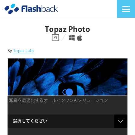
Flashback Japan Inc
メニューを切り替
Topaz Photo
対応プラットフォーム
対応OS
By
Topaz Labs
写真を最適化するオールインワンAIソリューション
product