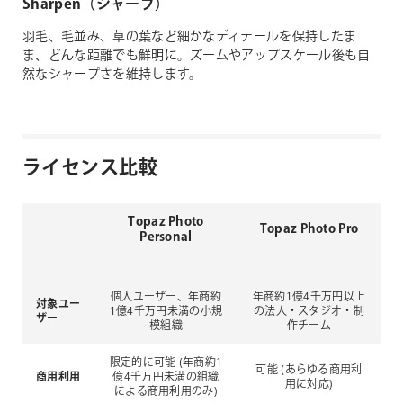
Sharpen（シャープ）
羽毛、毛並み、草の葉など細かなディテールを保持したま
ま、どんな距離でも鮮明に。ズームやアップスケール後も自
然なシャープさを維持します。
ライセンス比較
Topaz Photo
Topaz Photo Pro
Personal
個人ユーザー、年商約
年商約1億4千万円以上
対象ユー
1億4千万円未満の小規
の法人・スタジオ・制
ザー
模組織
作チーム
限定的に可能
(年商約1
可能
(あらゆる商用利
商用利用
億4千万円未満の組織
用に対応)
による商用利用のみ)