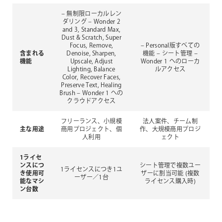
– 無制限ローカルレン
ダリング
– Wonder 2
and 3, Standard Max,
Dust & Scratch, Super
Focus, Remove,
– Personal版すべての
含まれる
Denoise, Sharpen,
機能
– シート管理
–
機能
Upscale, Adjust
Wonder 1 へのローカ
Lighting, Balance
ルアクセス
Color, Recover Faces,
Preserve Text, Healing
Brush
– Wonder 1 への
クラウドアクセス
フリーランス、小規模
法人案件、チーム制
主な用途
商用プロジェクト、個
作、大規模商用プロジ
人利用
ェクト
1ライセ
ンスにつ
シート管理で複数ユー
1ライセンスにつき1ユ
き使用可
ザーに割当可能
(複数
ーザー／1台
能なマシ
ライセンス購入時)
ン台数