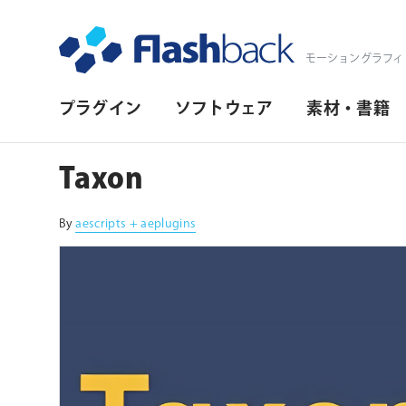
Flashback Japan Inc
モーショングラフィ
プ
プラグイン
ソフトウェア
素材・書籍
ラ
イ
Taxon
マ
リ・
By
aescripts + aeplugins
ナ
ビ
ゲ
ー
シ