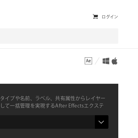
ユ
ログイン
ー
テ
ィ
対応プラットフォーム
対応OS
リ
テ
ィ・
ナ
タイプや名前、ラベル、共有属性からレイヤー
ビ
て一括管理を実現するAfter Effectsエクステ
ゲ
ー