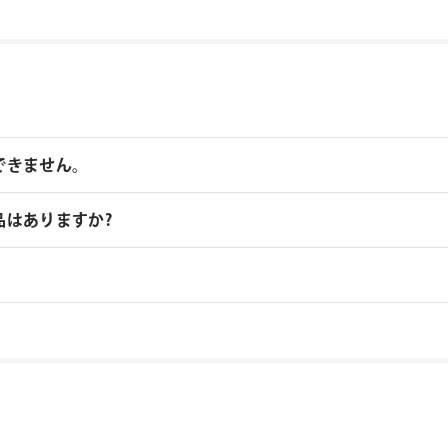
できません。
品はありますか?
品のを複数ライセンスご購入の場合はお見積りベースでの販売となります
さい。
取扱いがあります、フローティングライセンス対応製品につき
りフォーム
い製品につきましては、ノードロックライセンスのみの提供と
入ライセンス分を認証できる1つのシリアルNo.が納品されま
ローティングライセンス対応製品