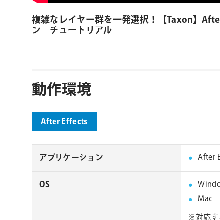
複雑なレイヤー群を一発選択！【Taxon】After 
ン チュートリアル
動作環境
After Effects
アプリケーション
After 
OS
Wind
Mac
※対応す