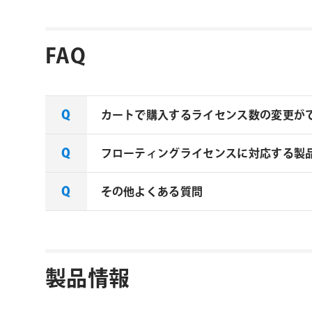
FAQ
カートで購入するライセンス数の変更が
フローティングライセンスに対応する製
aescripts + aeplugins製
合は、下記リンクよりお問い合わせくだ
その他よくある質問
一部製品でフローティングライセンスの
aescripts社製品 マルチライセンス見積
ご確認ください。なお、下記リンクにな
なお、複数ライセンスをご購入の場合は購
aescripts + aeplugins社 フ
aescripts + aeplugins社製品 FAQ
製品情報