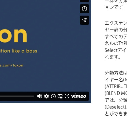
ー群を分類し
ョンです
エクステン
ヤー群の
すべての
ネルのTY
Selec
れます。
分類方法は
イヤー名(
(ATTRI
(BLEN
では、分類
(Desel
とができ