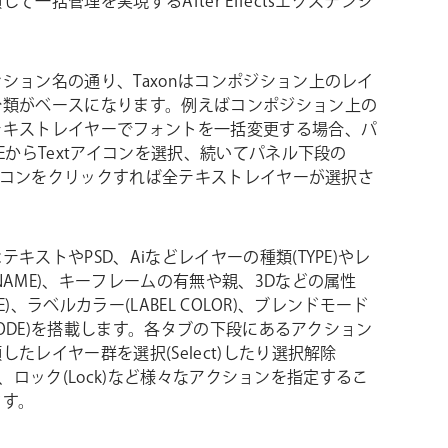
て一括管理を実現するAfter Effectsエクステンシ
。
ション名の通り、Taxonはコンポジション上のレイ
分類がベースになります。例えばコンポジション上の
テキストレイヤーでフォントを一括変更する場合、パ
PEからTextアイコンを選択、続いてパネル下段の
tアイコンをクリックすれば全テキストレイヤーが選択さ
テキストやPSD、Aiなどレイヤーの種類(TYPE)やレ
NAME)、キーフレームの有無や親、3Dなどの属性
BUTE)、ラベルカラー(LABEL COLOR)、ブレンドモード
D MODE)を搭載します。各タブの下段にあるアクション
したレイヤー群を選択(Select)したり選択解除
ect)、ロック(Lock)など様々なアクションを指定するこ
ます。