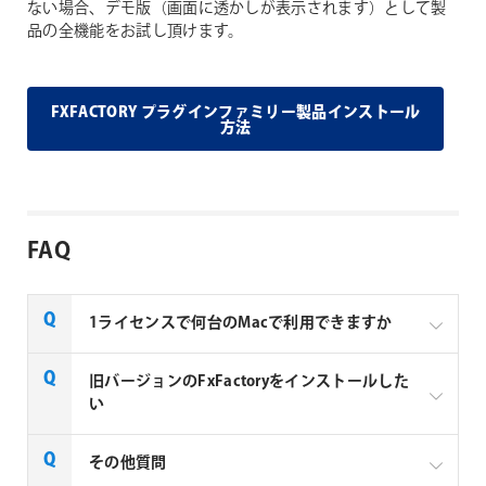
ない場合、デモ版（画面に透かしが表示されます）として製
品の全機能をお試し頂けます。
FXFACTORY プラグインファミリー製品インストール
方法
FAQ
1ライセンスで何台のMacで利用できますか
Noise Industries社製品、FxFactory プラグインファミ
旧バージョンのFxFactoryをインストールした
リー製品は、1ライセンスにつき1台のMacでのみ使用
い
できる製品です。
FxFactory 旧バージョンインストーラーページよりご
その他質問
利用のOSに対応するインストーラーをダウンロード