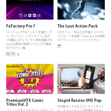
FxFactory Pro 7
The Luut Action Pack
バージョン7でAIアシストを強化！ブ
6カテゴリー 90以上の作画エフェクト
ラーやノイズ、トランジションなど
プリセットを収録！Final Cut Pro専用
170種以上のエフェクト群を搭載する
のアクションエフェクトプラグイン
macOS専用の永続ライセンスで提供
のプラグイン集
PremiumVFX Comic
Stupid Raisins VHS Pop
Titles Vol. 2
VHS風のレトロなエフェクトとタイト
コミックスタイルのタイトルやバック
ル、トランジションを収録するFinal