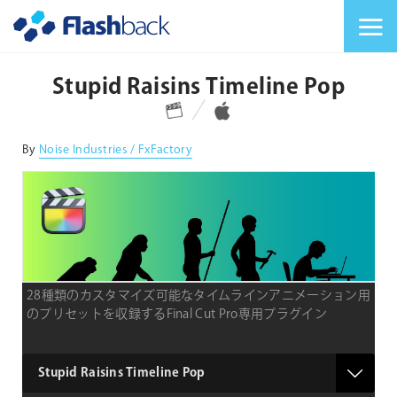
Flashback Japan Inc
メニューを切り替
Stupid Raisins Timeline Pop
対応プラットフォーム
対応OS
By
Noise Industries / FxFactory
28種類のカスタマイズ可能なタイムラインアニメーション用
のプリセットを収録するFinal Cut Pro専用プラグイン
type