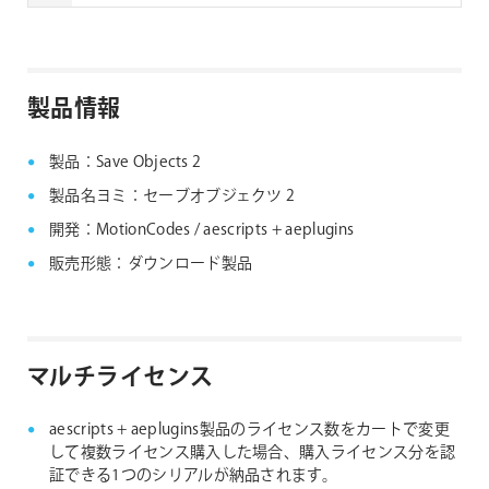
ては下記リンクよりご確認ください。なお、下記リン
クにない製品につきましては、ノードロックライセン
aescripts + aeplugins社製品 FAQ
スのみの提供となります。
製品情報
aescripts + aeplugins社 フローティングライセン
ス対応製品
製品：Save Objects 2
製品名ヨミ：セーブオブジェクツ 2
開発：MotionCodes / aescripts + aeplugins
販売形態：ダウンロード製品
マルチライセンス
aescripts + aeplugins製品のライセンス数をカートで変更
して複数ライセンス購入した場合、購入ライセンス分を認
証できる1つのシリアルが納品されます。