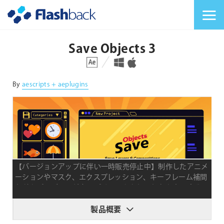
Flashback Japan Inc
メニューを切り替
Save Objects 3
対応プラットフォーム
対応OS
By
aescripts + aeplugins
【バージョンアップに伴い一時販売停止中】制作したアニメ
ーションやマスク、エクスプレッション、キーフレーム補間
などをプレビュー付きのプリセットとして保存を実現する
After Effectsエクステンション
製品概要