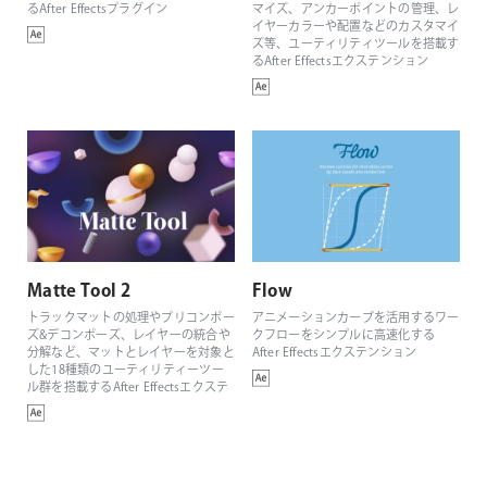
るAfter Effectsプラグイン
マイズ、アンカーポイントの管理、レ
イヤーカラーや配置などのカスタマイ
ズ等、ユーティリティツールを搭載す
るAfter Effectsエクステンション
Matte Tool 2
Flow
トラックマットの処理やプリコンポー
アニメーションカーブを活用するワー
ズ&デコンポーズ、レイヤーの統合や
クフローをシンプルに高速化する
分解など、マットとレイヤーを対象と
After Effectsエクステンション
した18種類のユーティリティーツー
ル群を搭載するAfter Effectsエクステ
ンション