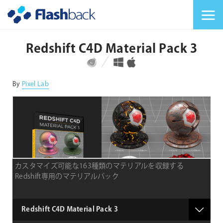
Flashback Japan Inc
メニューを切り替
Redshift C4D Material Pack 3
対応プラットフォーム
対応OS
By
Pixel Lab
カスタマイズ可能な163種類のマテリアルを収録する
Redshift専用のマテリアルパック
type