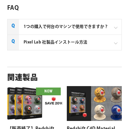
FAQ
1つの購入で何台のマシンで使用できますか？
1つのご注文につき、2台までのマシンで使用する事が
Pixel Lab 社製品インストール方法
できます。
2台以上のマシンで使用したい場合は追加でもう1製品
インストール方法は以下のページをご参照ください。
ご注文いただく必要がございます。
Pixel Lab 社製品インストール方法
関連製品
NEW
【販売終了】Redshift
Redshift C4D Material