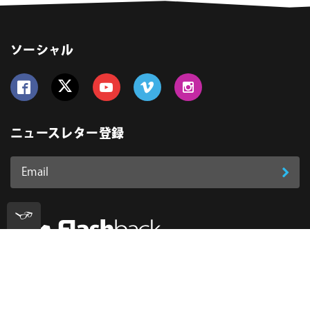
ソーシャル
Follow us on Facebook
Follow us on Twitter
Follow us on YouTube
Follow us on Vimeo
Follow us on Instagram
ニュースレター登録
Email
登
ア
ド
録
レ
ス
*
必
フラッシュバックジャパンは、モーショングラフィック、
須
映像編集、VFX、デザインの幅広い分野において、クリエ
イターに役立つツールやサービスを提供しています。