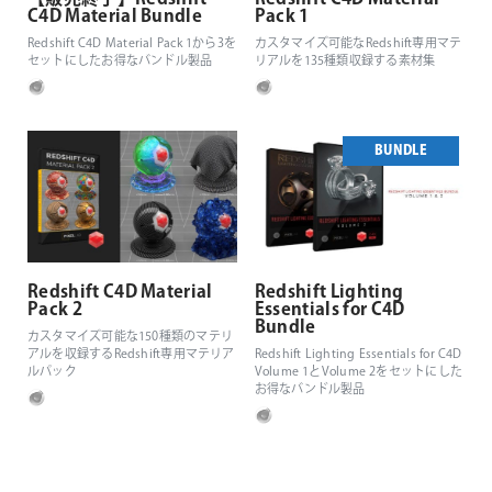
C4D Material Bundle
Pack 1
Redshift C4D Material Pack 1から3を
カスタマイズ可能なRedshift専用マテ
セットにしたお得なバンドル製品
リアルを135種類収録する素材集
BUNDLE
Redshift C4D Material
Redshift Lighting
Pack 2
Essentials for C4D
Bundle
カスタマイズ可能な150種類のマテリ
アルを収録するRedshift専用マテリア
Redshift Lighting Essentials for C4D
ルパック
Volume 1とVolume 2をセットにした
お得なバンドル製品