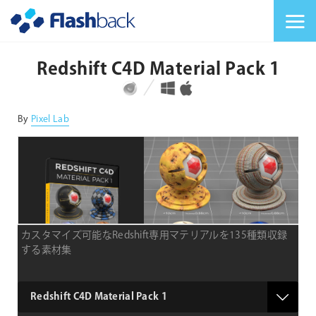
Flashback Japan Inc
メニューを切り替
Redshift C4D Material Pack 1
対応プラットフォーム
対応OS
By
Pixel Lab
カスタマイズ可能なRedshift専用マテリアルを135種類収録
する素材集
type