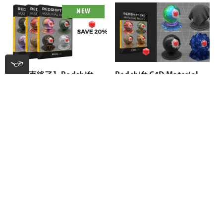
1つの購入で何台のマシンで使用できますか？
1つのご注文につき、2台までのマシンで使用する事が
Pixel Lab 社製品インストール方法
できます。
2台以上のマシンで使用したい場合は追加でもう1製品
インストール方法は以下のページをご参照ください。
ご注文いただく必要がございます。
Pixel Lab 社製品インストール方法
関連製品
NEW
【販売終了】Redshift
Redshift C4D Material
C4D Material Bundle
Pack 2