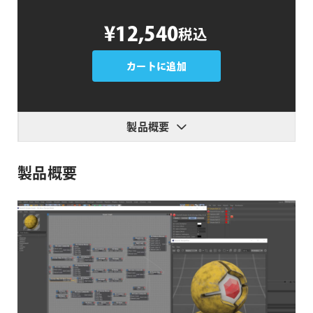
Redshift
¥12,540
税込
C4D
Material
Pack
カートに追加
1
個
製品概要
製品概要