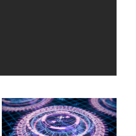
シ
ョ
ン