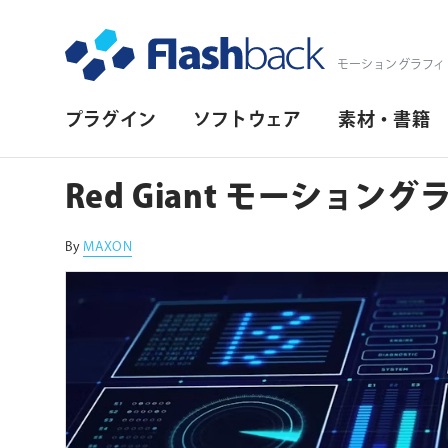
Flashback Japan Inc
モーショングラフィ
プ
プラグイン
ソフトウェア
素材・書籍
ラ
イ
Red Giant モーション
マ
リ・
By
MAXON
ナ
ビ
ゲ
ー
シ