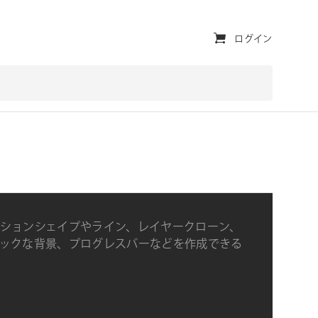
ユ
ログイン
ー
テ
ィ
リ
テ
ィ・
ナ
ションシェイプやライン、レイヤークローン、
ビ
ックな背景、プログレスバーなどを作成できる
ゲ
ー