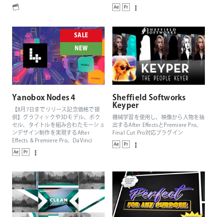
SALE
NEW
Yanobox Nodes 4
Sheffield Softworks
Keyper
【8月7日までリリース記念価格で提
供】グラフィックや3Dモデル、ボク
機械学習を使用し、映像から人物を抽
セル、タイトルを組み合わたモーショ
出するAfter EffectsとPremiere Pro、
ンデザイン制作を実現するAfter
Final Cut Pro対応プラグイン
Effects & Premiere Pro、DaVinci
Resolve、Final Cut Pro対応の3Dパー
ティクルジェネレーター