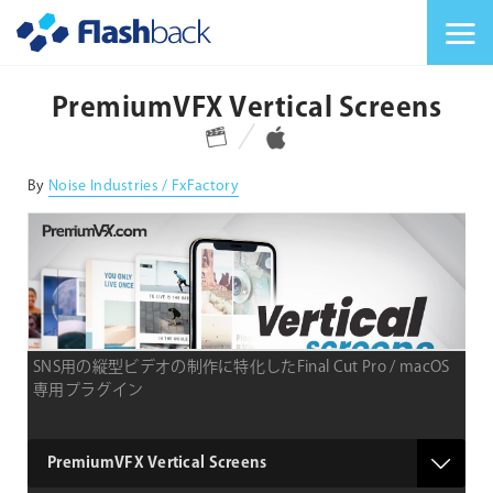
Flashback Japan Inc
メニューを切り替
PremiumVFX Vertical Screens
対応プラットフォーム
対応OS
By
Noise Industries / FxFactory
SNS用の縦型ビデオの制作に特化したFinal Cut Pro / macOS
専用プラグイン
type