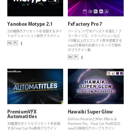
Yanobox Motype 2.1
FxFactory Pro 7
250種類のプリセットを収録するタイ
バージョン7でAIアシストを強化！ブ
トルアニメーション制作プラグイン
ラーやノイズ、トランジションなど
170種以上のエフェクト群を搭載する
macOS専用の永続ライセンスで提供
のプラグイン集
PremiumVFX
Hawaiki Super Glow
Automatitles
DaVinci ResolveとAfter Effects &
30種類のタイトルプリセットを収録
Premiere Pro、Final Cut Pro対応の
するFinal Cut Pro専用プラグイン
macOS専用のグロープラグイン