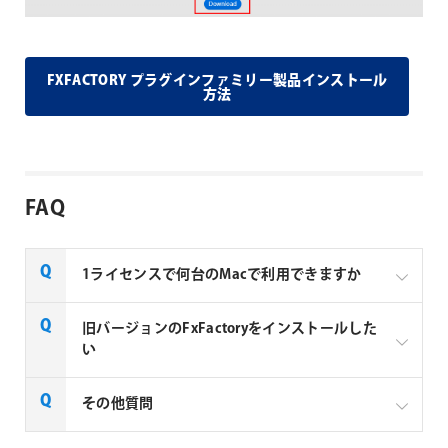
FXFACTORY プラグインファミリー製品インストール
方法
FAQ
1ライセンスで何台のMacで利用できますか
Noise Industries社製品、FxFactory プラグインファミ
旧バージョンのFxFactoryをインストールした
リー製品は、1ライセンスにつき1台のMacでのみ使用
い
できる製品です。
FxFactory 旧バージョンインストーラーページよりご
その他質問
利用のOSに対応するインストーラーをダウンロード
してください。なお、旧バージョンのインストーラー