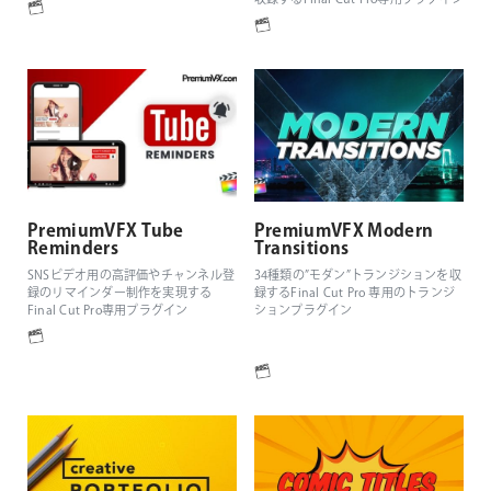
収録するFinal Cut Pro専用プラグイン
PremiumVFX Tube
PremiumVFX Modern
Reminders
Transitions
SNSビデオ用の高評価やチャンネル登
34種類の”モダン”トランジションを収
録のリマインダー制作を実現する
録するFinal Cut Pro 専用のトランジ
Final Cut Pro専用プラグイン
ションプラグイン