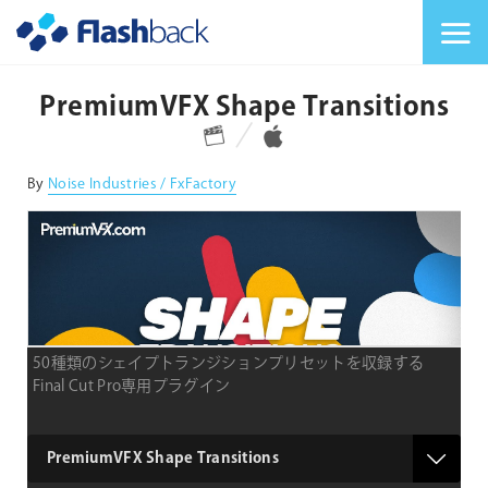
Flashback Japan Inc
メニューを切り替
PremiumVFX Shape Transitions
対応プラットフォーム
対応OS
By
Noise Industries / FxFactory
50種類のシェイプトランジションプリセットを収録する
Final Cut Pro専用プラグイン
type