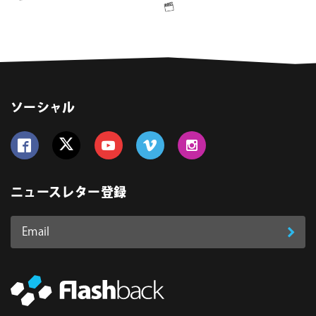
ソーシャル
Follow us on Facebook
Follow us on Twitter
Follow us on YouTube
Follow us on Vimeo
Follow us on Instagram
ニュースレター登録
Email
登
ア
ド
録
レ
ス
*