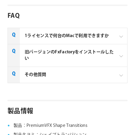
FAQ
1ライセンスで何台のMacで利用できますか
Noise Industries社製品、FxFactory プラグインファミ
旧バージョンのFxFactoryをインストールした
リー製品は、1ライセンスにつき1台のMacでのみ使用
い
できる製品です。
FxFactory 旧バージョンインストーラーページよりご
その他質問
利用のOSに対応するインストーラーをダウンロード
してください。なお、旧バージョンのインストーラー
は、サポート対象外となりますことご了承ください。
Noise Industries社製品、FxFactory プラグイン
ファミリー製品 FAQ
FxFactory 旧バージョンインストーラー
製品情報
製品：PremiumVFX Shape Transitions
製品名ヨミ：シェイプトランジション