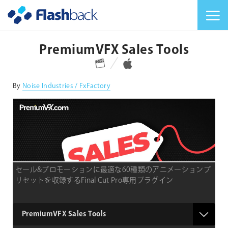
Flashback Japan Inc
メニューを切り替
PremiumVFX Sales Tools
対応プラットフォーム
対応OS
By
Noise Industries / FxFactory
セール&プロモーションに最適な60種類のアニメーションプ
リセットを収録するFinal Cut Pro専用プラグイン
type