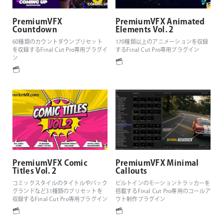
PremiumVFX
PremiumVFX Animated
Countdown
Elements Vol. 2
60種類のカウントダウンプリセット
170種類以上のアニメーションを収録
を収録するFinal Cut Pro専用プラグイ
するFinal Cut Pro専用プラグイン
ン
PremiumVFX Comic
PremiumVFX Minimal
Titles Vol. 2
Callouts
コミックスタイルのタイトルやバック
ビルトインのモーショントラッカーを
グランドなど31種類のプリセットを
搭載するFinal Cut Pro専用のコールア
収録するFinal Cut Pro専用プラグイン
ウト制作プラグイン