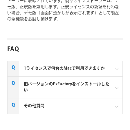
トーラーに収録されています。製品のインストーラーは、デ
モ版、正規版を兼用します。正規ライセンスの認証を行わな
い場合、デモ版（画面に透かしが表示されます）として製品
の全機能をお試し頂けます。
FAQ
1ライセンスで何台のMacで利用できますか
Noise Industries社製品、FxFactory プラグインファミ
旧バージョンのFxFactoryをインストールした
リー製品は、1ライセンスにつき1台のMacでのみ使用
い
できる製品です。
FxFactory 旧バージョンインストーラーページよりご
その他質問
利用のOSに対応するインストーラーをダウンロード
してください。なお、旧バージョンのインストーラー
は、サポート対象外となりますことご了承ください。
Noise Industries社製品、FxFactory プラグイン