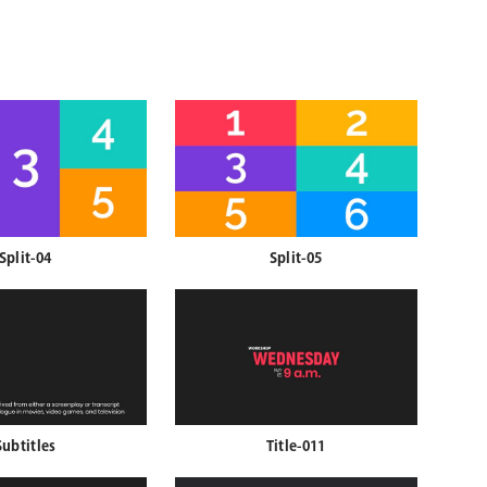
Split-04
Split-05
Subtitles
Title-011