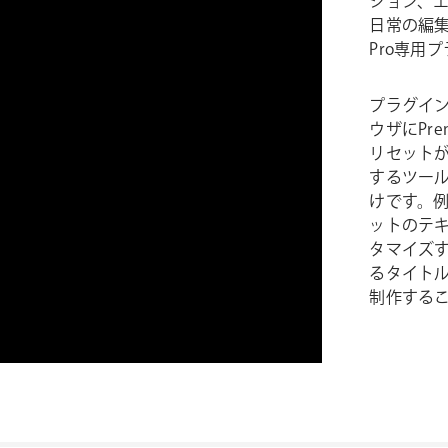
ション、
日常の編集
Pro専用
プラグインを
ウザにPrem
リセット
するツー
けです。
ットのテ
タマイズ
るタイト
制作する