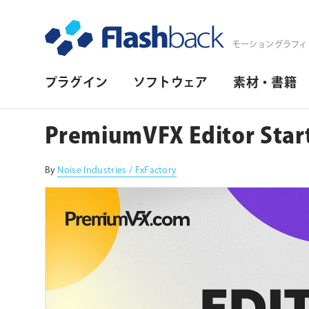
Flashback Japan Inc
モーショングラフィ
プ
プラグイン
ソフトウェア
素材・書籍
ラ
イ
PremiumVFX Editor Start
マ
リ・
By
Noise Industries / FxFactory
ナ
ビ
ゲ
ー
シ