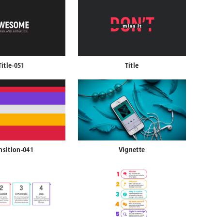
Title-051
Title
nsition-041
Vignette