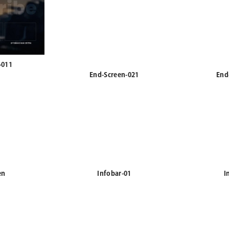
-011
End-Screen-021
End
en
Infobar-01
I