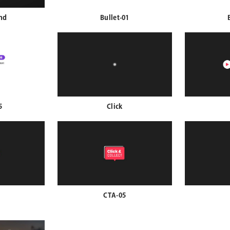
nd
Bullet-01
5
Click
CTA-05