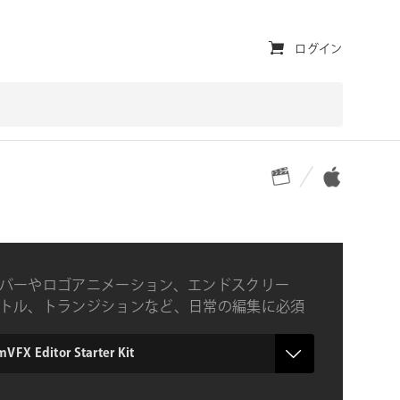
ユ
ログイン
ー
テ
ィ
対応プラットフォーム
対応OS
リ
テ
ィ・
ナ
バーやロゴアニメーション、エンドスクリー
ビ
トル、トランジションなど、日常の編集に必須
ンを50種類以上収録するFinal Cut Pro専用プ
ゲ
ー
VFX