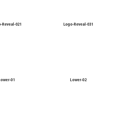
-Reveal-021
Logo-Reveal-031
Lower-01
Lower-02
wer-Third
PiP-01