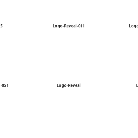
05
Logo-Reveal-011
Logo
l-051
Logo-Reveal
4
Lower-05
Lo