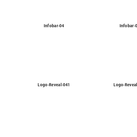
Infobar-04
Infobar-
Logo-Reveal-041
Logo-Revea
Lower-03
Lower-0