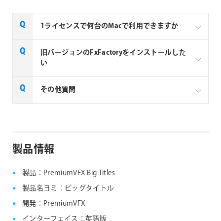
1ライセンスで何台のMacで利用できますか
Noise Industries社製品、FxFactory プラグインファミ
旧バージョンのFxFactoryをインストールした
リー製品は、1ライセンスにつき1台のMacでのみ使用
い
できる製品です。
FxFactory 旧バージョンインストーラーページよりご
その他質問
利用のOSに対応するインストーラーをダウンロード
してください。なお、旧バージョンのインストーラー
は、サポート対象外となりますことご了承ください。
Noise Industries社製品、FxFactory プラグイン
ファミリー製品 FAQ
FxFactory 旧バージョンインストーラー
製品情報
製品：PremiumVFX Big Titles
製品名ヨミ：ビッグタイトル
開発：PremiumVFX
インターフェイス：英語版