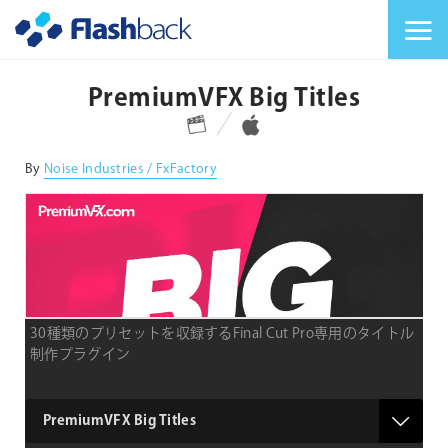
Flashback Japan Inc
メニューを切り替
PremiumVFX Big Titles
対応プラットフォーム
対応OS
By
Noise Industries / FxFactory
30種類のプリセットを収録するFinal Cut Pro専用のタイトル
制作プラグイン
type