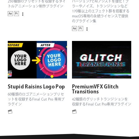
250種類のプリセットを収録するタイ
バージョン7でAIアシストを強化！ブ
トルアニメーション制作プラグイン
ラーやノイズ、トランジションなど
170種以上のエフェクト群を搭載する
macOS専用の永続ライセンスで提供
のプラグイン集
Stupid Raisins Logo Pop
PremiumVFX Glitch
Transitions
60種類のロゴアニメーションプリセ
ットを収録するFinal Cut Pro 専用プ
42種類のグリッチトランジションを
ラグイン
収録するFinal Cut Pro専用プラグイン