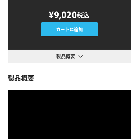
PremiumVFX
¥9,020
税込
Big
Titles
個
カートに追加
製品概要
製品概要