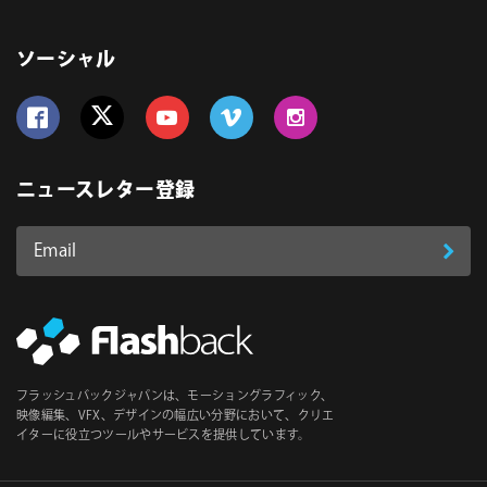
ソーシャル
Follow us on Facebook
Follow us on Twitter
Follow us on YouTube
Follow us on Vimeo
Follow us on Instagram
ニュースレター登録
Email
登
ア
ド
録
レ
ス
*
必
フラッシュバックジャパンは、モーショングラフィック、
須
映像編集、VFX、デザインの幅広い分野において、クリエ
イターに役立つツールやサービスを提供しています。