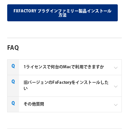
FXFACTORY プラグインファミリー製品インストール
方法
FAQ
1ライセンスで何台のMacで利用できますか
Noise Industries社製品、FxFactory プラグインファミ
旧バージョンのFxFactoryをインストールした
リー製品は、1ライセンスにつき1台のMacでのみ使用
い
できる製品です。
FxFactory 旧バージョンインストーラーページよりご
その他質問
利用のOSに対応するインストーラーをダウンロード
してください。なお、旧バージョンのインストーラー
は、サポート対象外となりますことご了承ください。
Noise Industries社製品、FxFactory プラグイン