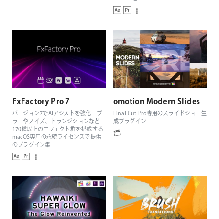
Pro、Final Cut Pro対応のmacOS専用
プラグイン
FxFactory Pro 7
omotion Modern Slides
バージョン7でAIアシストを強化！ブ
Final Cut Pro専用のスライドショー生
ラーやノイズ、トランジションなど
成プラグイン
170種以上のエフェクト群を搭載する
macOS専用の永続ライセンスで提供
のプラグイン集