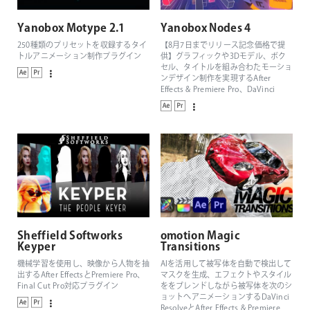
Yanobox Motype 2.1
Yanobox Nodes 4
250種類のプリセットを収録するタイ
【8月7日までリリース記念価格で提
トルアニメーション制作プラグイン
供】グラフィックや3Dモデル、ボク
セル、タイトルを組み合わたモーショ
ンデザイン制作を実現するAfter
Effects & Premiere Pro、DaVinci
Resolve、Final Cut Pro対応の3Dパー
ティクルジェネレーター
Sheffield Softworks
omotion Magic
Keyper
Transitions
機械学習を使用し、映像から人物を抽
AIを活用して被写体を自動で検出して
出するAfter EffectsとPremiere Pro、
マスクを生成、エフェクトやスタイル
Final Cut Pro対応プラグイン
ををブレンドしながら被写体を次のシ
ョットへアニメーションするDaVinci
ResolveとAfter Effects & Premiere