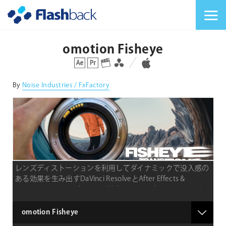
Flashback Japan Inc
メニューを切り替
omotion Fisheye
対応プラットフォーム
対応OS
By
Noise Industries / FxFactory
レンズディストーションを利用してダイナミックで没入感の
ある効果を生み出すDaVinci ResolveとAfter Effects &
Premiere Pro、Final Cut Pro対応のmacOS専用のトランジシ
ョンプラグイン
type