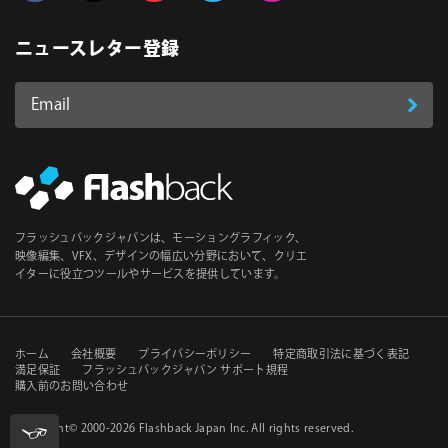
Follow us on Facebook
Follow us on Twitter
Follow us on YouTube
Follow us on Vimeo
Follow us on Instagram
ニュースレター登録
Email
登
ア
ド
録
レ
ス
*
必
フラッシュバックジャパンは、モーショングラフィック、
須
映像編集、VFX、デザインの幅広い分野において、クリエ
イターに役立つツールやサービスを提供しています。
セ
ホーム
会社概要
プライバシーポリシー
特定商取引法に基づく表記
満足保証
フラッシュバックジャパン サポート規程
購入前のお問い合わせ
カ
ン
Copyright© 2000-2026
Flashback Japan Inc
. All rights reserved.