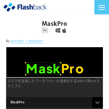
Flashback Japan Inc
メニューを切り替
MaskPro
対応プラットフォーム
対応OS
By
aescripts + aeplugins
マスクを活用したワークフローを効率化するAfter Effectsス
クリプト
type