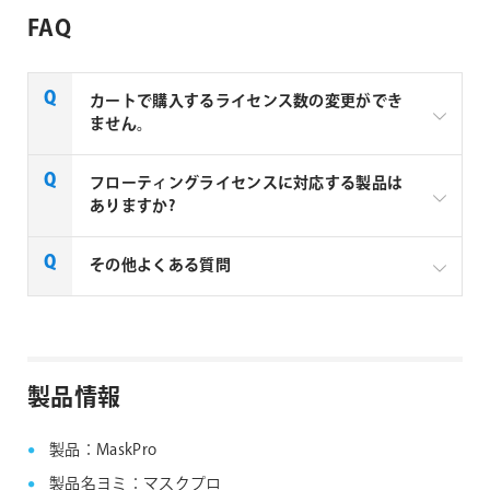
FAQ
カートで購入するライセンス数の変更ができ
ません。
aescripts + aeplugins製品のを複数ライセンスご購入
フローティングライセンスに対応する製品は
の場合はお見積りベースでの販売となります。複数ラ
ありますか?
イセンスご購入の場合は、下記リンクよりお問い合わ
せください。
一部製品でフローティングライセンスの取扱いがあり
その他よくある質問
aescripts社製品 マルチライセンス見積りフォーム
ます、フローティングライセンス対応製品につきまし
ては下記リンクよりご確認ください。なお、下記リン
なお、複数ライセンスをご購入の場合は購入ライセン
クにない製品につきましては、ノードロックライセン
ス分を認証できる1つのシリアルNo.が納品されます。
aescripts + aeplugins社製品 FAQ
スのみの提供となります。
製品情報
aescripts + aeplugins社 フローティングライセン
ス対応製品
製品：MaskPro
製品名ヨミ：マスクプロ