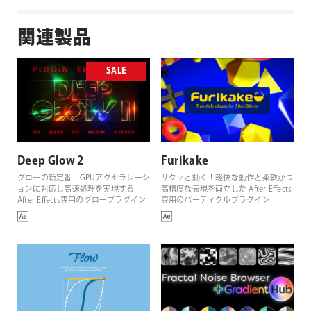
関連製品
SALE
Deep Glow 2
Furikake
グローの新定番！GPUアクセラレーシ
サクッと動く！軽快な動作と柔軟かつ
ョンに対応し高速処理を実現する
高精度な表現を両立した After Effects
After Effects専用のグロープラグイン
専用のパーティクルプラグイン