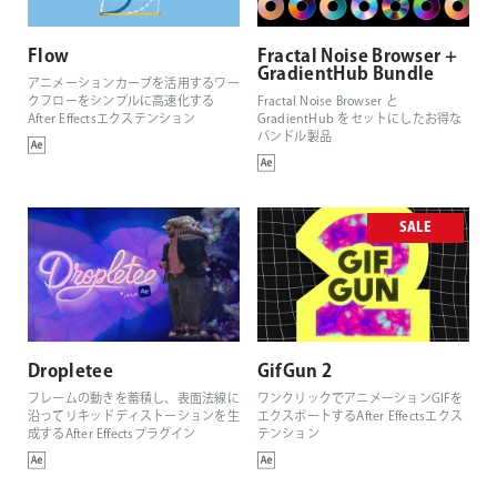
Flow
Fractal Noise Browser +
GradientHub Bundle
アニメーションカーブを活用するワー
クフローをシンプルに高速化する
Fractal Noise Browser と
After Effectsエクステンション
GradientHub をセットにしたお得な
バンドル製品
SALE
Dropletee
GifGun 2
フレームの動きを蓄積し、表面法線に
ワンクリックでアニメーションGIFを
沿ってリキッドディストーションを生
エクスポートするAfter Effectsエクス
成するAfter Effectsプラグイン
テンション