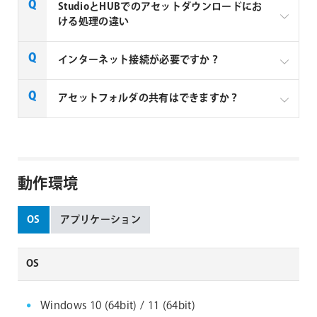
これは完全にユーザーの作業スタイルに依存します。
Plusライブラリ全体にアクセス可能
StudioとHUBでのアセットダウンロードにお
る3Dアプリケーション用のConnectorを選択し、指示
ける処理の違い
Greyscalegorilla HUB
に従ってインストールします。
複数の3Dソフトを使用する場合に推奨
Greyscalegorillaプラグインが必要な場合
: HUBを
使用してください。HUB経由でのみC4Dプラグイ
Cinema 4Dユーザー専用
Studioでは、使用したい個別のアセットを選んでダウ
インターネット接続が必要ですか？
Greyscalegorilla HUB
ンにアクセスすることができます。
ンロードできます。HUBではコレクション全体をダウ
プラグイン、マテリアル、アセットにアクセス可
ンロードします。個別のアセットではダウンロードで
マテリアルにのみアクセスが必要な場合
: Studioを
能
Cinema 4Dユーザー専用
はい、インターネット接続は必須です。
アセットフォルダの共有はできますか？
きません。
お勧めします。複数の3Dアプリケーションを使用
Greyscalegoriilaのアカウントからサインアウトする
プラグイン、マテリアル、アセットにアクセス可
する場合は、Studioの方が切り替えが容易です。
と使用できなくなります。
能
はい、共有できます。チームで作業している場合、各
Studioは動作が速く、お気に入り機能や強力な検
メンバーが個別にアセットをダウンロードしてインス
索機能など、HUBやC4Dライブラリに対して拡張
トールするのではなく、ネットワークドライブに保存
機能を提供します。
動作環境
し、全員が同じアセットフォルダパスを設定すること
ができます。
ご注意：新しいアセットの「ダウンローダー」を1人
OS
アプリケーション
に指定することをお勧めします。そうしないと、複数
の人が同じアセットをダウンロードしてインストール
することになります。
OS
Windows 10 (64bit) / 11 (64bit)