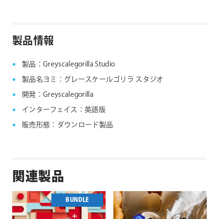
Cinema 4D 専用 Connector Plugin のインスト
ール方法
製品情報
製品：Greyscalegorilla Studio
製品名ヨミ：グレースケールゴリラ スタジオ
開発：Greyscalegorilla
インターフェイス：英語版
Greyscalegorilla Studioのインストーラーをダウンロ
ードし、インストーラーを実行してください。
販売形態：ダウンロード製品
macOSではセットアップウィンドウが表示され、
Greyscalegorilla Studioアイコンをアプリケーション
フォルダにドラッグしてインストールを完了します。
Unreal Engine 専用 Connector Plugin のイン
関連製品
ストール方法
BUNDLE