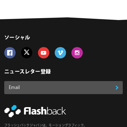
Houdini 専用 Connector Plugin のインストー
ル方法
ソーシャル
インストール後、Greyscalegorilla Studioを起動し、
Follow us on Facebook
Follow us on Twitter
Follow us on YouTube
Follow us on Vimeo
Follow us on Instagram
Sign Inボタンをクリックします。
ニュースレター登録
Email
登
ア
ド
録
レ
ス
*
必
フラッシュバックジャパンは、モーショングラフィック、