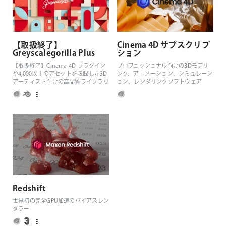
【取扱終了】
Cinema 4D サブスクリプ
Greyscalegorilla Plus
ション
【取扱終了】Cinema 4D プラグイン
プロフェッショナル向けの3Dモデリ
や4,000以上のアセットを収録した3D
ング、アニメーション、シミュレーシ
Windowsではセットアップファイルを実行し、手順に
アーティスト向けの高品質ライブラリ
ョン、レンダリングソフトウェア
従ってインストールを完了します。
Unreal Engine 専用 Connector Plugin のイン
ストール方法
Redshift
世界初の完全GPU加速のバイアスレン
ダラー