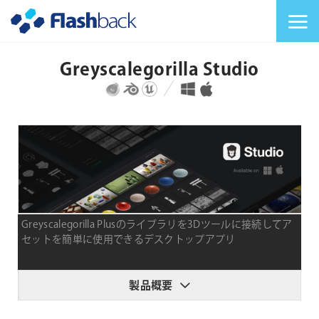
Flashback Japan Inc
メニューを切り替
Greyscalegorilla Studio
対応プラットフォーム
対応OS
Greyscalegorilla Plusのライブラリを3Dツールに接続してア
セットを簡単に使用できるデスクトップアプリ
製品概要