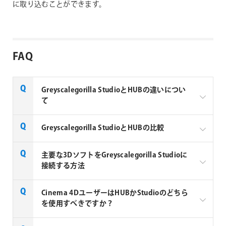
に取り込むことができます。
FAQ
Greyscalegorilla StudioとHUBの違いについ
て
Greyscalegorilla Studio
Greyscalegorilla StudioとHUBの比較
MacおよびWindowsで動作するスタンドアロンア
Greyscalegorilla Studio
主要な3DソフトをGreyscalegorilla Studioに
プリケーション
接続する方法
Cinema 4D、Houdini、Blender、Unreal Engineと
MacおよびWindowsで動作するスタンドアロンア
接続し、ワンクリックでアセットを送信
プリケーション
Greyscalegorilla StudioはConnector Pluginを使用して
Cinema 4DユーザーはHUBかStudioのどちら
3Dアプリケーションと同期します。Studioをダウンロ
Plusライブラリ全体にアクセス可能
を使用すべきですか？
Cinema 4D、Houdini、Blender、Unreal Engineと
ードした後、Studioのダウンロードページから
接続し、ワンクリックでアセットを送信
複数の3Dソフトを使用する場合に推奨
Connector zipをダウンロードします。次に、使用す