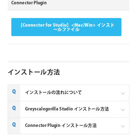
Connector Plugin
【Connector for Studio】<Mac/Win> インスト
ールファイル
インストール方法
インストールの流れについて
Greyscalegorilla Studioは、まず最初に専用インスト
Greyscalegorilla Studio インストール方法
ーラーを上記よりダウンロードしてお使いのマシンに
インストールします。その次に使用している3Dソフ
Connector Plugin インストール方法
ト専用のConnector Pluginをインストールします。