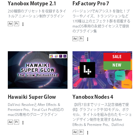
Yanobox Motype 2.1
FxFactory Pro 7
250種類のプリセットを収録するタイ
バージョン7でAIアシストを強化！ブ
トルアニメーション制作プラグイン
ラーやノイズ、トランジションなど
170種以上のエフェクト群を搭載する
macOS専用の永続ライセンスで提供
のプラグイン集
SALE
NEW
Hawaiki Super Glow
Yanobox Nodes 4
DaVinci ResolveとAfter Effects &
【8月7日までリリース記念価格で提
Premiere Pro、Final Cut Pro対応の
供】グラフィックや3Dモデル、ボク
macOS専用のグロープラグイン
セル、タイトルを組み合わたモーショ
ンデザイン制作を実現するAfter
Effects & Premiere Pro、DaVinci
Resolve、Final Cut Pro対応の3Dパー
ティクルジェネレーター