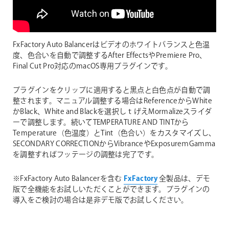
FxFactory Auto Balancerはビデオのホワイトバランスと色温
度、色合いを自動で調整するAfter EffectsやPremiere Pro、
Final Cut Pro対応のmacOS専用プラグインです。
プラグインをクリップに適用すると黒点と白色点が自動で調
整されます。マニュアル調整する場合はReferenceからWhite
かBlack、White and Blackを選択しｔげえMormalizeスライダ
ーで調整します。続いてTEMPERATURE AND TINTから
Temperature（色温度）とTint（色合い）をカスタマイズし、
SECONDARY CORRECTIONからVibranceやExposureｍGamma
を調整すればフッテージの調整は完了です。
※FxFactory Auto Balancerを含む
FxFactory
全製品は、デモ
版で全機能をお試しいただくことができます。プラグインの
導入をご検討の場合は是非デモ版でお試しください。