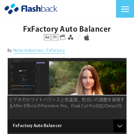
Flashback Japan Inc
メニューを切り替
FxFactory Auto Balancer
対応プラットフォーム
対応OS
By
Noise Industries / FxFactory
ビデオのホワイトバランスと色温度、色合いの調整を実現す
るAfter EffectsやPremiere Pro、Final Cut Pro対応のmacOS
専用プラグイン
type