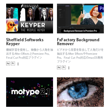
Sheffield Softworks
FxFactory Background
Keyper
Remover
機械学習を使用し、映像から人物を抽
ビデオから背景を除去して人物だけを
出するAfter EffectsとPremiere Pro、
抽出するAfter EffectsやPremiere
Final Cut Pro対応プラグイン
Pro、Final Cut Pro対応のmacOS専用
プラグイン