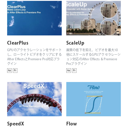
ClearPlus
ScaleUp
GPUのアクセラレーションをサポート
画質の低下を抑え、ビデオを最大10
し、ローライトビデオをクリアにする
倍にスケールするGPUアクセラレーシ
After EffectsとPremiere Pro対応プラ
ョン対応のAfter Effects & Premiere
グイン
Proプラグイン
SpeedX
Flow