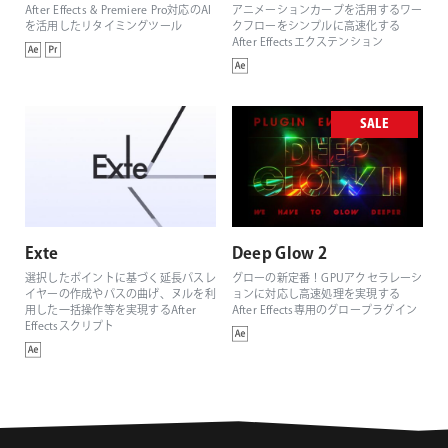
After Effects & Premiere Pro対応のAI
アニメーションカーブを活用するワー
を活用したリタイミングツール
クフローをシンプルに高速化する
After Effectsエクステンション
SALE
Exte
Deep Glow 2
選択したポイントに基づく延長パスレ
グローの新定番！GPUアクセラレーシ
イヤーの作成やパスの曲げ、ヌルを利
ョンに対応し高速処理を実現する
用した一括操作等を実現するAfter
After Effects専用のグロープラグイン
Effectsスクリプト