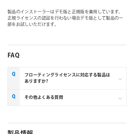
製品のインストーラーはデモ版と正規版を兼用しています、
正規ライセンスの認証を行わない場合デモ版として製品の一
部をお試しいただけます。
FAQ
フローティングライセンスに対応する製品は
ありますか?
一部製品でフローティングライセンスの取扱いがあり
その他よくある質問
ます、フローティングライセンス対応製品につきまし
ては下記リンクよりご確認ください。なお、下記リン
クにない製品につきましては、ノードロックライセン
aescripts + aeplugins社製品 FAQ
スのみの提供となります。
製品情報