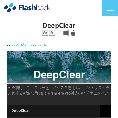
Flashback Japan Inc
メニューを切り替
DeepClear
対応プラットフォーム
対応OS
By
aescripts + aeplugins
AIを利用してデブラーとデノイズを適用し、コントラストを
改善するAfter Effects & Premiere Pro対応のビデオエンハン
スメントツール
type