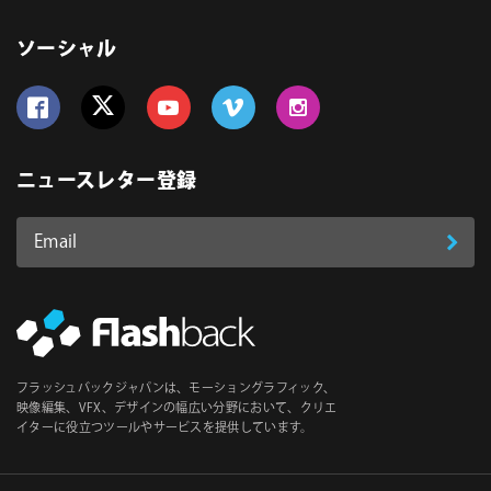
ソーシャル
Follow us on Facebook
Follow us on Twitter
Follow us on YouTube
Follow us on Vimeo
Follow us on Instagram
ニュースレター登録
Email
登
ア
ド
録
レ
ス
*
必
フラッシュバックジャパンは、モーショングラフィック、
須
映像編集、VFX、デザインの幅広い分野において、クリエ
イターに役立つツールやサービスを提供しています。