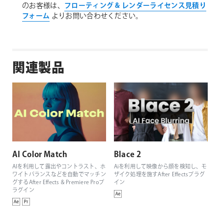
のお客様は、
フローティング & レンダーライセンス見積り
フォーム
よりお問い合わせください。
関連製品
AI Color Match
Blace 2
AIを利用して露出やコントラスト、ホ
Aiを利用して映像から顔を検知し、モ
ワイトバランスなどを自動でマッチン
ザイク処理を施すAfter Effectsプラグ
グするAfter Effects & Premiere Proプ
イン
ラグイン