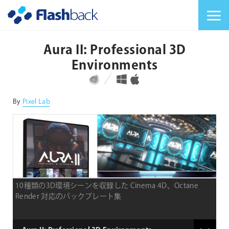
Flashback Japan Inc
メニューを切り替
Aura II: Professional 3D
Environments
対応プラットフォーム
対応OS
By
Pixel Lab
10種類の3D環境シーンを収録した Cinema 4D、Octane
Render 対応のバックプレート集
type