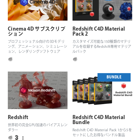
Cinema 4D サブスクリプ
Redshift C4D Material
ション
Pack 2
プロフェッショナル向けの3Dモデリ
カスタマイズ可能な150種類のマテリ
ング、アニメーション、シミュレーシ
アルを収録するRedshift専用マテリア
ョン、レンダリングソフトウェア
ルパック
BUNDLE
Redshift
Redshift C4D Material
Bundle
世界初の完全GPU加速のバイアスレン
ダラー
Redshift C4D Material Pack 1から5を
セットにしたお得なバンドル製品