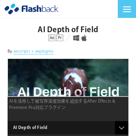
Flashback Japan Inc
メニューを切り替
AI Depth of Field
対応プラットフォーム
対応OS
By
aescripts + aeplugins
AIを活用して被写界深度効果を追加するAfter Effects &
Premiere Pro対応プラグイン
type