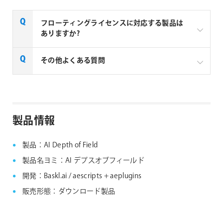
フローティングライセンスに対応する製品は
ありますか?
一部製品でフローティングライセンスの取扱いがあり
その他よくある質問
ます、フローティングライセンス対応製品につきまし
ては下記リンクよりご確認ください。なお、下記リン
クにない製品につきましては、ノードロックライセン
aescripts + aeplugins社製品 FAQ
スのみの提供となります。
製品情報
aescripts + aeplugins社 フローティングライセン
ス対応製品
製品：AI Depth of Field
製品名ヨミ：AI デプスオブフィールド
開発：Baskl.ai / aescripts + aeplugins
販売形態：ダウンロード製品