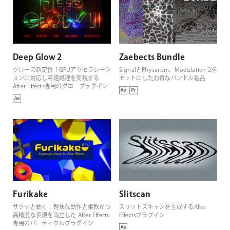
Deep Glow 2
Zaebects Bundle
グローの新定番！GPUアクセラレーシ
SignalとPhysarum、Modulation 2を
ョンに対応し高速処理を実現する
セットにしたお得なバンドル製品
After Effects専用のグロープラグイン
Furikake
Slitscan
サクッと動く！軽快な動作と柔軟かつ
スリットスキャンを生成するAfter
高精度な表現を両立した After Effects
Effectsプラグイン
専用のパーティクルプラグイン