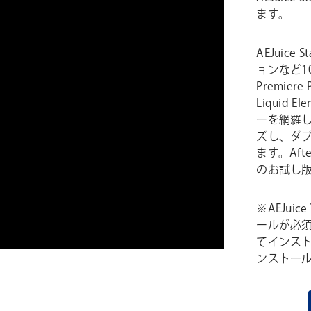
ます。
AEJuice
ョンなど10
Premi
Liquid E
ーを網羅しま
ズし、ダ
ます。After
のお試し版、
※AEJuic
ールが必須と
てインストー
ンストー