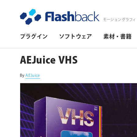
Flashback Japan Inc
モーショングラフィ
プ
プラグイン
ソフトウェア
素材・書籍
ラ
イ
AEJuice VHS
マ
リ・
By
AEJuice
ナ
ビ
ゲ
ー
シ