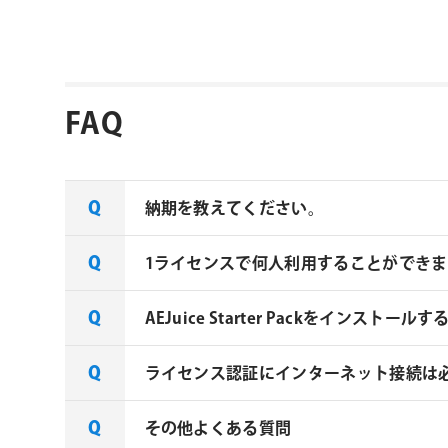
FAQ
納期を教えてください。
1ライセンスで何人利用することができま
AEJuice社の全製品はご注文から1～2
AEJuice Starter Packをインストー
AEJuice 社製品は1ユーザーあたり
ライセンス認証にインターネット接続は必
AEJuice拡張パックのご利用には、AEJuice
AEJuice Pack Managerがイン
す。
その他よくある質問
AEJuice 社製品のライセンス認証と