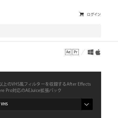
ユ
ログイン
ー
テ
ィ
対応プラットフォーム
対応OS
リ
テ
ィ・
ナ
以上のVHS風フィルターを収録するAfter Effects
ビ
iere Pro対応のAEJuice拡張パック
ゲ
ー