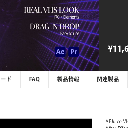
VHS
個
¥11,
ロード
FAQ
製品情報
関連製品
AEJuic