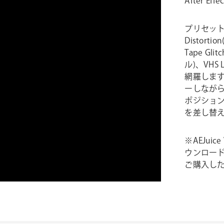
After Ef
プリセットは
Distort
Tape Gl
ル)、VHS
網羅します。
ーしなが
ポジショ
を差し替
※AEJu
ウンロー
ご購入し