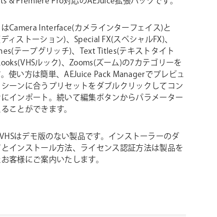
fects & Premiere Pro対応のAEJuice拡張パックです。
Camera Interface(カメラインターフェイス)と
ion(ディストーション)、Special FX(スペシャルFX)、
itches(テープグリッチ)、Text Titles(テキストタイト
 Looks(VHSルック)、Zooms(ズーム)の7カテゴリーを
使い方は簡単、AEJuice Pack Managerでプレビュ
らシーンに合うプリセットをダブルクリックしてコン
ンにインポート。続いて編集ボタンからパラメーター
えることができます。
ice VHSはデモ版のない製品です。インストーラーのダ
ドとインストール方法、ライセンス認証方法は製品を
たお客様にご案内いたします。