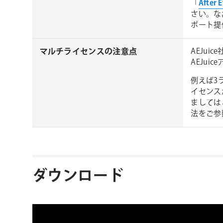
「
After
さい。な
ポート提
マルチライセンスの注意点
AEJu
AEJu
例えば3
イセンス
ましては
法をご参
ダウンロード