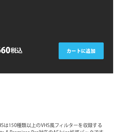
シ
ョ
ン
660
税込
カートに追加
e VHSは150種類以上のVHS風フィルターを収録する