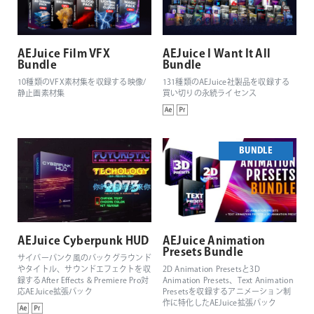
AEJuice Film VFX
AEJuice I Want It All
Bundle
Bundle
10種類のVFX素材集を収録する映像/
131種類のAEJuice社製品を収録する
静止画素材集
買い切りの永続ライセンス
BUNDLE
AEJuice Cyberpunk HUD
AEJuice Animation
Presets Bundle
サイバーパンク風のバックグラウンド
やタイトル、サウンドエフェクトを収
2D Animation Presetsと3D
録するAfter Effects & Premiere Pro対
Animation Presets、Text Animation
応AEJuice拡張パック
Presetsを収録するアニメーション制
作に特化したAEJuice拡張パック