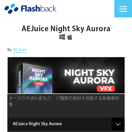
Flashback Japan Inc
メニューを切り替
AEJuice Night Sky Aurora
対応OS
By
AEJuice
オーロラや流れ星など、17種類の素材を収録する映像素材
集
type