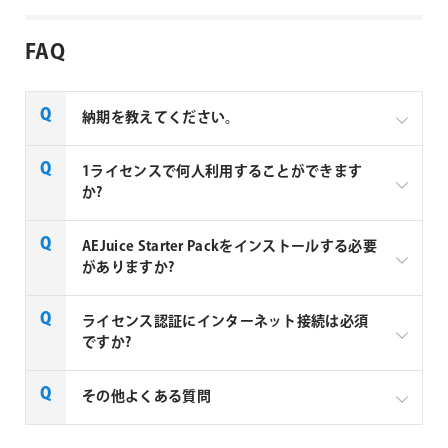
FAQ
納期を教えてください。
AEJuice社の全製品はご注文から1～2営業日での納品
1ライセンスで何人利用することができます
となります。
か?
AEJuice 社製品は1ユーザーあたり1ライセンス必要と
AEJuice Starter Packをインストールする必要
なります。2ユーザーが利用する場合は2ライセンス必
がありますか?
要となります。
AEJuice拡張パックのご利用には、AEJuice Starter
ライセンス認証にインターネット接続は必須
Packが必須となります。AEJuice Starter Packをイン
ですか?
ストールすることで、AEJuice Pack Managerがインス
トールされ、Pack Manager上で拡張パックのインス
AEJuice 社製品のライセンス認証と製品のご利用に
その他よくある質問
トールやライセンス認証が可能になります。
は、インターネット接続が必須となります。