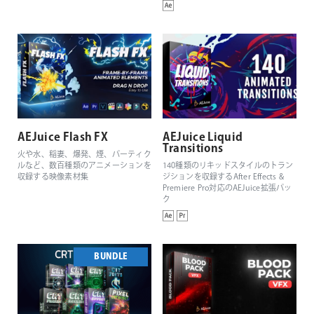
AEJuice Flash FX
AEJuice Liquid
Transitions
火や水、稲妻、爆発、煙、パーティク
ルなど、数百種類のアニメーションを
140種類のリキッドスタイルのトラン
収録する映像素材集
ジションを収録するAfter Effects &
Premiere Pro対応のAEJuice拡張パッ
ク
BUNDLE