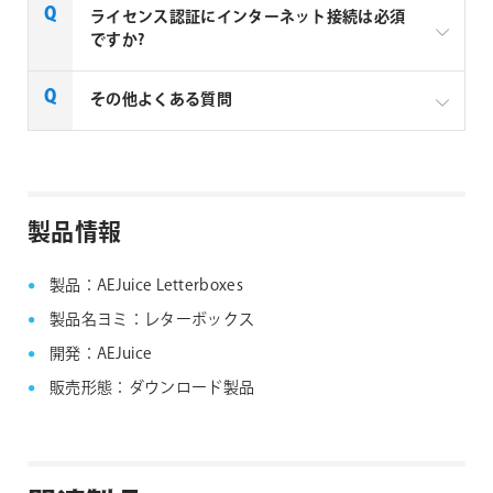
AEJuice拡張パックのご利用には、AEJuice Starter
ライセンス認証にインターネット接続は必須
Packが必須となります。AEJuice Starter Packをイン
ですか?
ストールすることで、AEJuice Pack Managerがインス
トールされ、Pack Manager上で拡張パックのインス
AEJuice 社製品のライセンス認証と製品のご利用に
その他よくある質問
トールやライセンス認証が可能になります。
は、インターネット接続が必須となります。
AEJuice社製品 FAQ
製品情報
製品：AEJuice Letterboxes
製品名ヨミ：レターボックス
開発：AEJuice
販売形態：ダウンロード製品