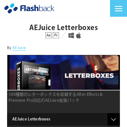
Flashback Japan Inc
メニューを切り替
AEJuice Letterboxes
対応プラットフォーム
対応OS
By
AEJuice
100種類のレターボックスを収録するAfter Effects &
Premiere Pro対応のAEJuice拡張パック
type