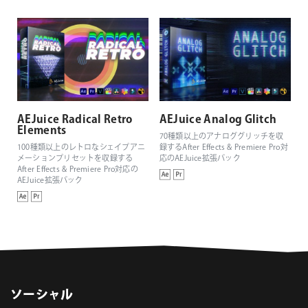
AEJuice Radical Retro
AEJuice Analog Glitch
Elements
70種類以上のアナロググリッチを収
100種類以上のレトロなシェイプアニ
録するAfter Effects & Premiere Pro対
メーションプリセットを収録する
応のAEJuice拡張パック
After Effects & Premiere Pro対応の
AEJuice拡張パック
ソーシャル