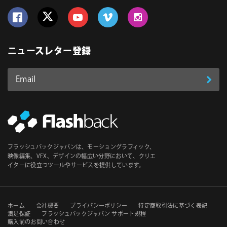
Follow us on Facebook
Follow us on Twitter
Follow us on YouTube
Follow us on Vimeo
Follow us on Instagram
ニュースレター登録
Email
登
ア
ド
録
レ
ス
*
必
フラッシュバックジャパンは、モーショングラフィック、
須
映像編集、VFX、デザインの幅広い分野において、クリエ
イターに役立つツールやサービスを提供しています。
セ
ホーム
会社概要
プライバシーポリシー
特定商取引法に基づく表記
満足保証
フラッシュバックジャパン サポート規程
購入前のお問い合わせ