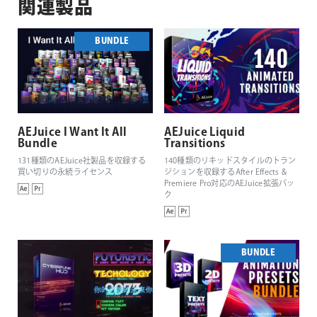
関連製品
BUNDLE
AEJuice I Want It All
AEJuice Liquid
Bundle
Transitions
131種類のAEJuice社製品を収録する
140種類のリキッドスタイルのトラン
買い切りの永続ライセンス
ジションを収録するAfter Effects &
Premiere Pro対応のAEJuice拡張パッ
ク
BUNDLE