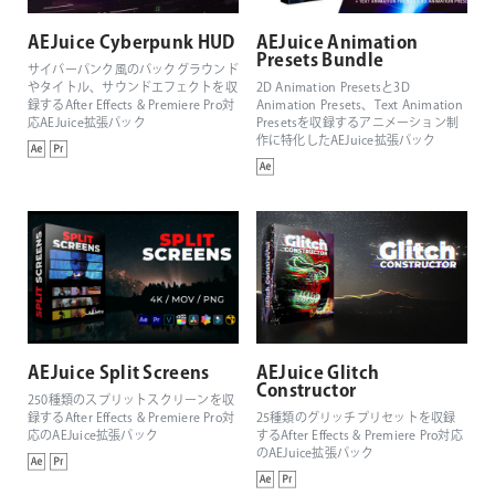
AEJuice Cyberpunk HUD
AEJuice Animation
Presets Bundle
サイバーパンク風のバックグラウンド
やタイトル、サウンドエフェクトを収
2D Animation Presetsと3D
録するAfter Effects & Premiere Pro対
Animation Presets、Text Animation
応AEJuice拡張パック
Presetsを収録するアニメーション制
作に特化したAEJuice拡張パック
AEJuice Split Screens
AEJuice Glitch
Constructor
250種類のスプリットスクリーンを収
録するAfter Effects & Premiere Pro対
25種類のグリッチプリセットを収録
応のAEJuice拡張パック
するAfter Effects & Premiere Pro対応
のAEJuice拡張パック