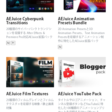
AEJuice Cyberpunk
AEJuice Animation
Transitions
Presets Bundle
20種類のサイバーパンクトランジシ
2D Animation Presetsと3D
ョンを収録する After Effects &
Animation Presets、Text Animation
Premiere Pro対応AEJuice拡張パック
Presetsを収録するアニメーション制
作に特化したAEJuice拡張パック
AEJuice Film Textures
AEJuice YouTube Pack
25種類のフィルムグレインとフィルム
タイトルやロゴアニメーション、チャ
テクスチャを収録する映像 / 静止画素
ンネル登録ボタンなどYouTubeに特
材集
化した100種類のアニメーションプリ