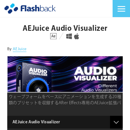
Flashback Japan Inc
メニューを切り替
AEJuice Audio Visualizer
対応プラットフォーム
対応OS
By
AEJuice
ウェーブフォームをベースにアニメーションを生成する20種
類のプリセットを収録するAfter Effects専用のAEJuice拡張パ
ック
type