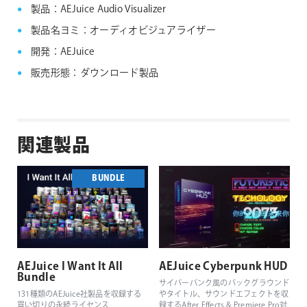
製品：AEJuice Audio Visualizer
製品名ヨミ：オーディオビジュアライザー
開発：AEJuice
販売形態：ダウンロード製品
関連製品
BUNDLE
AEJuice I Want It All
AEJuice Cyberpunk HUD
Bundle
サイバーパンク風のバックグラウンド
131種類のAEJuice社製品を収録する
やタイトル、サウンドエフェクトを収
買い切りの永続ライセンス
録するAfter Effects & Premiere Pro対