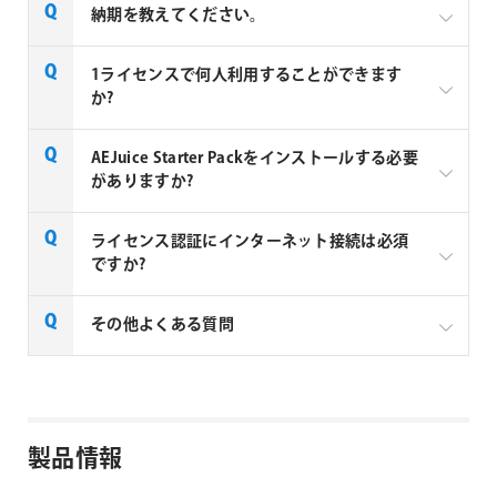
納期を教えてください。
AEJuice社の全製品はご注文から1～2営業日での納品
1ライセンスで何人利用することができます
となります。
か?
AEJuice 社製品は1ユーザーあたり1ライセンス必要と
AEJuice Starter Packをインストールする必要
なります。2ユーザーが利用する場合は2ライセンス必
がありますか?
要となります。
AEJuice拡張パックのご利用には、AEJuice Starter
ライセンス認証にインターネット接続は必須
Packが必須となります。AEJuice Starter Packをイン
ですか?
ストールすることで、AEJuice Pack Managerがインス
トールされ、Pack Manager上で拡張パックのインス
AEJuice 社製品のライセンス認証と製品のご利用に
その他よくある質問
トールやライセンス認証が可能になります。
は、インターネット接続が必須となります。
AEJuice社製品 FAQ
製品情報