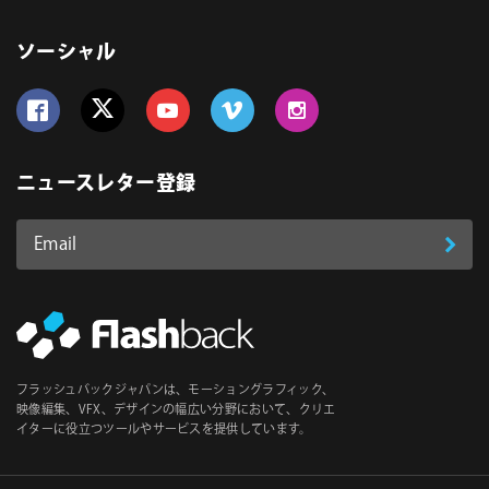
ソーシャル
Follow us on Facebook
Follow us on Twitter
Follow us on YouTube
Follow us on Vimeo
Follow us on Instagram
ニュースレター登録
Email
登
ア
ド
録
レ
ス
*
必
フラッシュバックジャパンは、モーショングラフィック、
須
映像編集、VFX、デザインの幅広い分野において、クリエ
イターに役立つツールやサービスを提供しています。