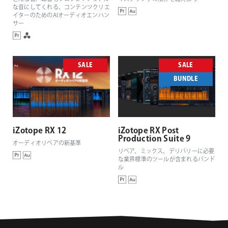
な音にしてくれる、コンテンツクリエ
イターのためのAIオーディオエンハン
サー
SALE
SALE
BUNDLE
iZotope RX 12
iZotope RX Post
Production Suite 9
オーディオリペアの新基準
リペア、ミックス、デリバリーに必要
な業界標準のツールが含まれるバンド
ル