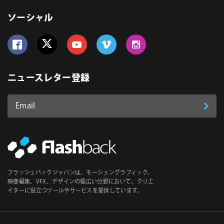
ソーシャル
Follow us on Facebook
Follow us on Twitter
Follow us on YouTube
Follow us on Vimeo
Follow us on Instagram
ニュースレター登録
Email
登
ア
ド
録
レ
ス
*
必
フラッシュバックジャパンは、モーショングラフィック、
須
映像編集、VFX、デザインの幅広い分野において、クリエ
イターに役立つツールやサービスを提供しています。