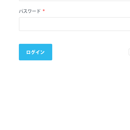
ョ
パスワード
*
ン