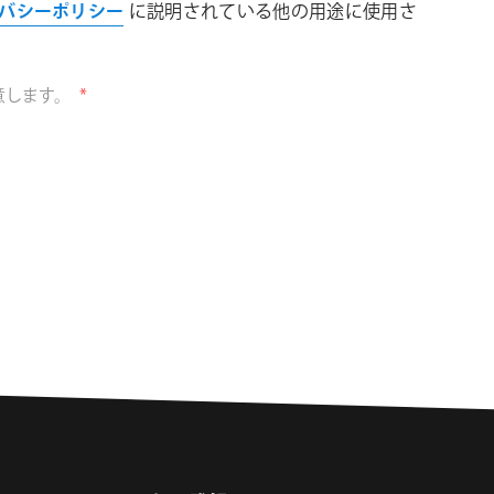
バシーポリシー
に説明されている他の用途に使用さ
必
意します。
*
須