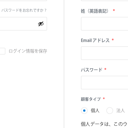
必
パスワードをお忘れですか？
姓（英語表記）
*
須
必
Email アドレス
*
須
ログイン情報を保存
必
パスワード
*
須
必
顧客タイプ
*
須
個人
法人
個人データは、このウ