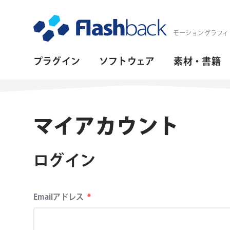
Flashback Japan Inc
モーショングラフィ
プ
プラグイン
ソフトウェア
素材・書籍
ラ
イ
マ
マイアカウント
リ・
ナ
ログイン
ビ
ゲ
Emailアドレス
*
ー
シ