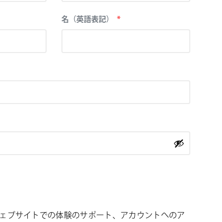
シ
ョ
必
名（英語表記）
*
須
ン
ェブサイトでの体験のサポート、アカウントへのア