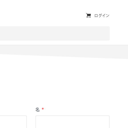
ユ
ログイン
ー
テ
ィ
リ
テ
ィ・
ナ
ビ
ゲ
必
名
*
須
ー