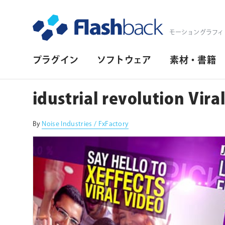
Flashback Japan Inc
モーショングラフィ
プ
プラグイン
ソフトウェア
素材・書籍
ラ
イ
idustrial revolution Vira
マ
リ・
By
Noise Industries / FxFactory
ナ
ビ
ゲ
ー
シ