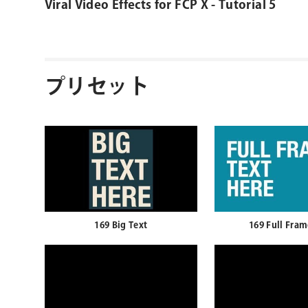
Viral Video Effects for FCP X - Tutorial 5
プリセット
169 Big Text
169 Full Fram