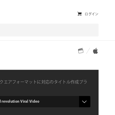
ユ
ログイン
ー
テ
ィ
対応プラットフォーム
対応OS
リ
テ
ィ・
ナ
とスクエアフォーマットに対応のタイトル作成プラ
ビ
ゲ
ー