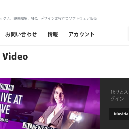
ックス、映像編集、VFX、デザインに役立つソフトウェア販売
お問い合わせ
情報
アカウント
l Video
16:9
グイン
product
idustrial