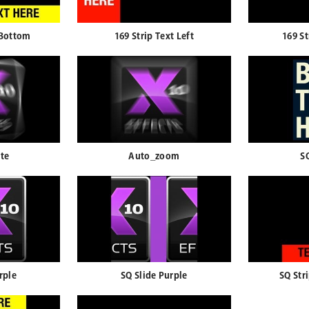
 Bottom
169 Strip Text Left
169 St
te
Auto_zoom
S
rple
SQ Slide Purple
SQ Str