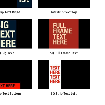
rip Text Right
169 Strip Text Top
Q Big Text
SQ Full Frame Text
ip Text Bottom
SQ Strip Text Left