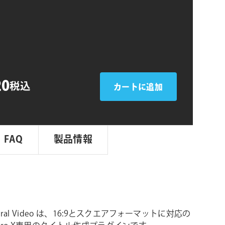
シ
n
ョ
ン
20
税込
カートに追加
FAQ
製品情報
s Viral Video は、16:9とスクエアフォーマットに対応の