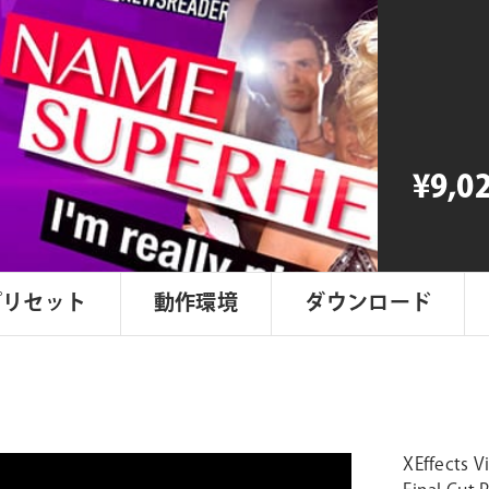
revolutio
Viral
Video
個
¥9,0
プリセット
動作環境
ダウンロード
XEffect