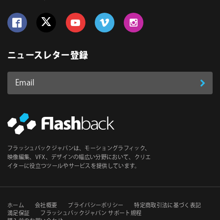
Follow us on Facebook
Follow us on Twitter
Follow us on YouTube
Follow us on Vimeo
Follow us on Instagram
ニュースレター登録
Email
登
ア
ド
録
レ
ス
*
必
フラッシュバックジャパンは、モーショングラフィック、
須
映像編集、VFX、デザインの幅広い分野において、クリエ
イターに役立つツールやサービスを提供しています。
セ
ホーム
会社概要
プライバシーポリシー
特定商取引法に基づく表記
満足保証
フラッシュバックジャパン サポート規程