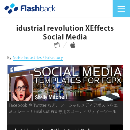
Flashback Japan Inc
メニューを切り替
idustrial revolution XEffects
Social Media
対応プラットフォーム
対応OS
By
Noise Industries / FxFactory
Facebook や Twitter など、ソーシャルメディアポストをエ
ミュレート！Final Cut Pro 専用のユーティリティーツール
product