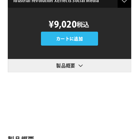
idustrial
¥9,020
税込
revolution
XEffects
Social
カートに追加
Media
個
製品概要