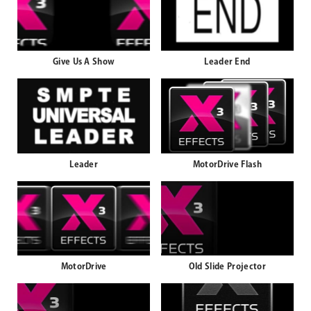
Give Us A Show
Leader End
Leader
MotorDrive Flash
MotorDrive
Old Slide Projector