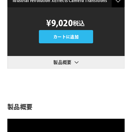
idustrial
¥9,020
税込
revolution
XEffects
Camera
カートに追加
Transitions
個
製品概要
製品概要