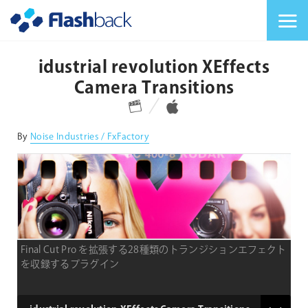
Flashback Japan Inc
メニューを切り替
idustrial revolution XEffects
Camera Transitions
対応プラットフォーム
対応OS
By
Noise Industries / FxFactory
Final Cut Pro を拡張する28種類のトランジションエフェクト
を収録するプラグイン
product