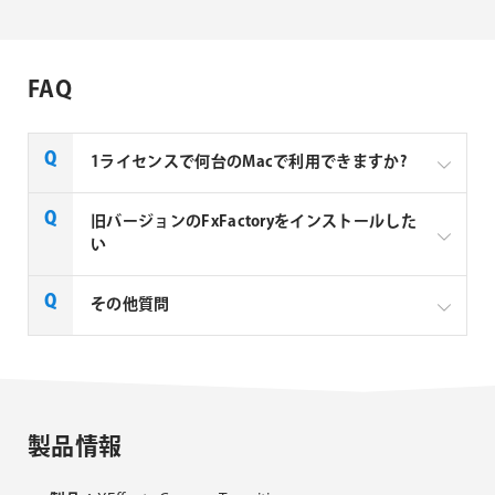
FAQ
1ライセンスで何台のMacで利用できますか?
Noise Industries社製品、FxFactory プラグインファミ
旧バージョンのFxFactoryをインストールした
リー製品は、1ライセンスにつき1台のMacでのみ使用
い
できる製品です。
FxFactory 旧バージョンインストーラーページよりご
その他質問
利用のOSに対応するインストーラーをダウンロード
してください。なお、旧バージョンのインストーラー
は、サポート対象外となりますことご了承ください。
Noise Industries社製品、FxFactory プラグイン
ファミリー製品 FAQ
FxFactory 旧バージョンインストーラー
製品情報