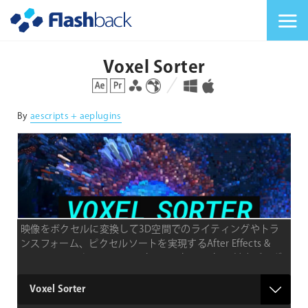
Flashback Japan Inc
メニューを切り替
Voxel Sorter
対応プラットフォーム
対応OS
By
aescripts + aeplugins
映像をボクセルに変換して3D空間でのライティングやトラ
ンスフォーム、ピクセルソートを実現するAfter Effects &
Premiere ProとDavinci Resolve、Nuke / Nuke X対応プラグ
イン
type