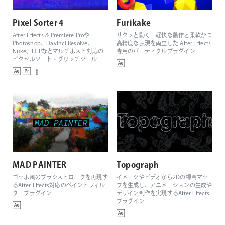
Pixel Sorter 4
Furikake
After Effects & Premiere Proや
サクッと動く！軽快な動作と柔軟かつ
Photoshop、Davinci Resolve、
高精度な表現を両立した After Effects
Nuke、FCPなどマルチホスト対応の
専用のパーティクルプラグイン
ピクセルソート・グリッチツール
MAD PAINTER
Topograph
ゴッホ風のブラシストロークを再現す
イメージやビデオから2Dの標高マッ
るAfter Effects対応のペイントフィル
プを生成し、アニメーションの生成や
タープラグイン
デザイン制作を実現するAfter Effects
プラグイン