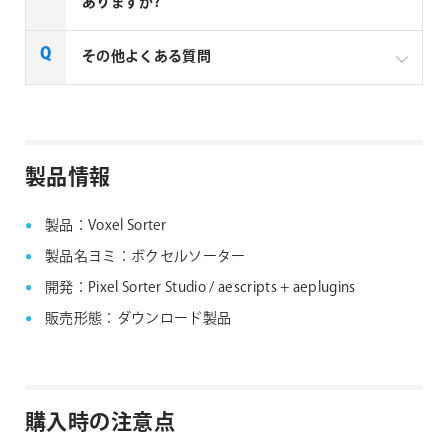
の場合はお見積りベースでの販売となります。複数ラ
ありますか?
イセンスご購入の場合は、下記リンクよりお問い合わ
せください。
一部製品でフローティングライセンスの取扱いがあり
その他よくある質問
aescripts社製品 マルチライセンス見積りフォーム
ます、フローティングライセンス対応製品につきまし
ては下記リンクよりご確認ください。なお、下記リン
なお、複数ライセンスをご購入の場合は購入ライセン
クにない製品につきましては、ノードロックライセン
ス分を認証できる1つのシリアルNo.が納品されます。
aescripts + aeplugins社製品 FAQ
スのみの提供となります。
製品情報
aescripts + aeplugins社 フローティングライセン
ス対応製品
製品：Voxel Sorter
製品名ヨミ：ボクセルソーター
開発：Pixel Sorter Studio / aescripts + aeplugins
販売形態：ダウンロード製品
購入時の注意点