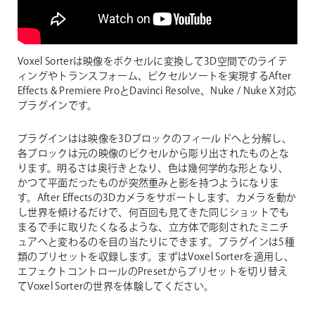
Voxel Sorterは映像をボクセルに変換して3D空間でのライテ
ィングやトランスフォーム、ピクセルソートを実現するAfter
Effects & Premiere ProとDavinci Resolve、Nuke / Nuke X対応
プラグインです。
プラグインはは映像を3Dブロックのフィールドへと分解し、
各ブロックは元の映像のピクセルから彫り出されたものとな
ります。明るさは奥行きとなり、色は幾何学的な形となり、
かつて平面だったものが突然重みと影を持つようになりま
す。After Effectsの3Dカメラをサポートします、カメラを動か
し世界を傾けるだけで、何百回も見てきた同じショットでも
まるで手に取りたくなるような、立方体で彫刻されたミニチ
ュアへと変わるのを目の当たりにできます。プラグインは5種
類のプリセットを収録します。まずはVoxel Sorterを適用し、
エフェクトコントロールのPresetからプリセットを切り替え
てVoxel Sorterの世界を体験してください。