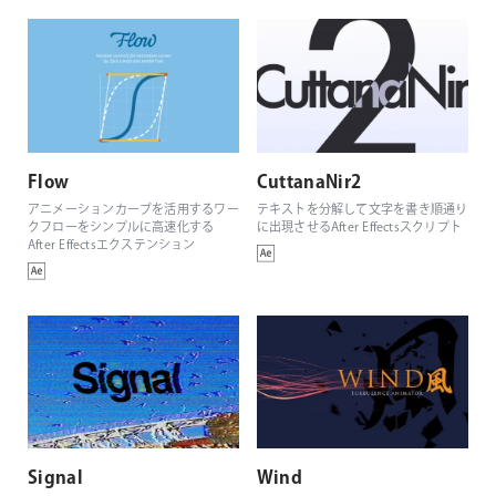
Flow
CuttanaNir2
アニメーションカーブを活用するワー
テキストを分解して文字を書き順通り
クフローをシンプルに高速化する
に出現させるAfter Effectsスクリプト
After Effectsエクステンション
Signal
Wind