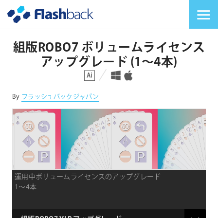
Flashback Japan Inc
メニューを切り替
組版ROBO7 ボリュームライセンス
アップグレード (1〜4本)
対応プラットフォーム
対応OS
By
フラッシュバックジャパン
運用中ボリュームライセンスのアップグレード
1〜4本
VLP