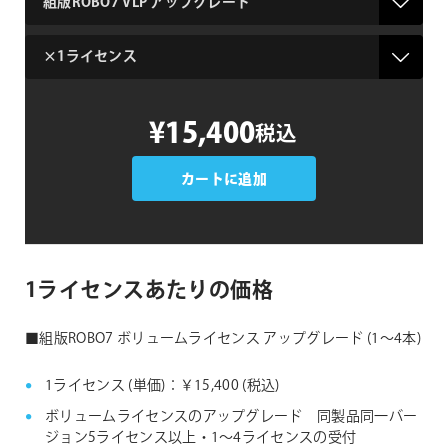
名
ラ
イ
セ
組
ン
¥15,400
税込
版
ス
ROBO7
数
ボ
カートに追加
リ
ュ
ー
ム
1ライセンスあたりの価格
ラ
イ
■組版ROBO7 ボリュームライセンス アップグレード (1〜4本)
セ
ン
1ライセンス (単価)：￥15,400 (税込)
ス
ボリュームライセンスのアップグレード 同製品同一バー
ア
ジョン5ライセンス以上・1〜4ライセンスの受付
ッ