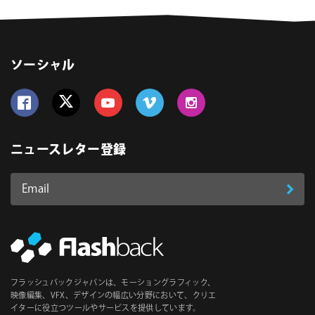
ソーシャル
Follow us on Facebook
Follow us on Twitter
Follow us on YouTube
Follow us on Vimeo
Follow us on Instagram
ニュースレター登録
Email
登
ア
ド
録
レ
ス
*
必
フラッシュバックジャパンは、モーショングラフィック、
須
映像編集、VFX、デザインの幅広い分野において、クリエ
イターに役立つツールやサービスを提供しています。