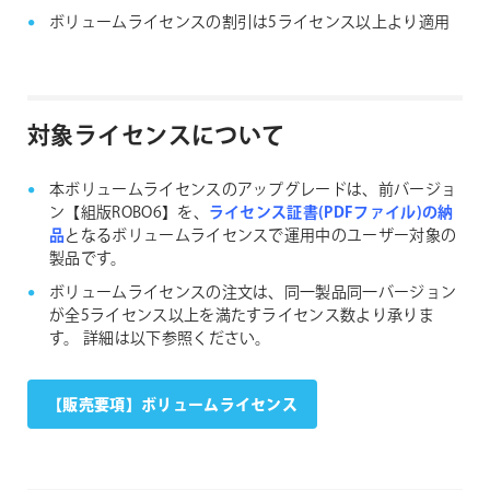
プ
ボリュームライセンスの割引は5ライセンス以上より適用
グ
レ
ー
ド
対象ライセンスについて
(1〜
4
本ボリュームライセンスのアップグレードは、前バージョ
本)
ン【組版ROBO6】を、
ライセンス証書(PDFファイル)の納
個
品
となるボリュームライセンスで運用中のユーザー対象の
製品です。
ボリュームライセンスの注文は、同一製品同一バージョン
が全5ライセンス以上を満たすライセンス数より承りま
す。
詳細は以下参照ください。
【販売要項】ボリュームライセンス