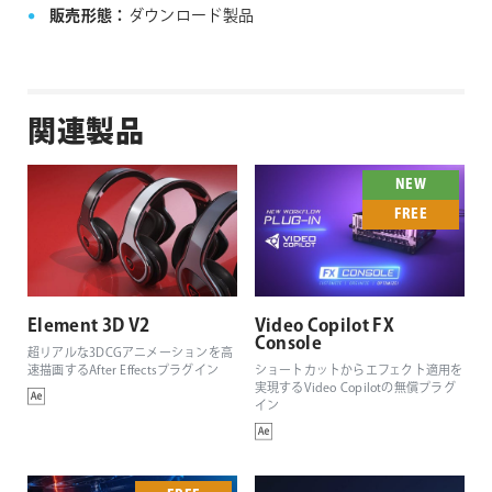
販売形態：
ダウンロード製品
関連製品
NEW
FREE
Element 3D V2
Video Copilot FX
Console
超リアルな3DCGアニメーションを高
速描画するAfter Effectsプラグイン
ショートカットからエフェクト適用を
実現するVideo Copilotの無償プラグ
イン