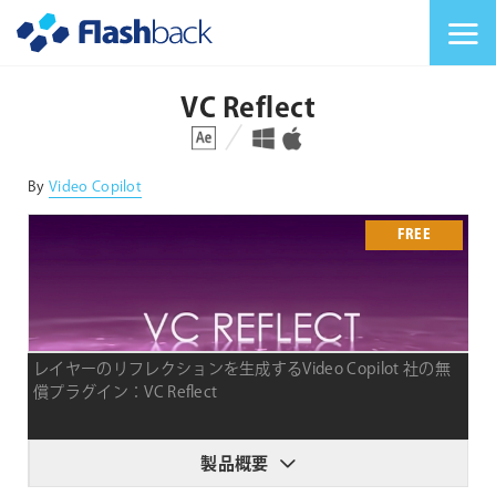
Flashback Japan Inc
メニューを切り替
VC Reflect
対応プラットフォーム
対応OS
By
Video Copilot
FREE
レイヤーのリフレクションを生成するVideo Copilot 社の無
償プラグイン：VC Reflect
製品概要