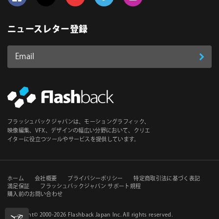
Follow us on Facebook
Follow us on Twitter
Follow us on YouTube
Follow us on Vimeo
Follow us on Instagram
ニュースレター登録
Email
登
ア
ド
録
レ
ス
*
必
フラッシュバックジャパンは、モーショングラフィック、
須
映像編集、VFX、デザインの幅広い分野において、クリエ
イターに役立つツールやサービスを提供しています。
セ
ホーム
会社概要
プライバシーポリシー
特定商取引法に基づく表記
満足保証
フラッシュバックジャパン サポート規程
購入前のお問い合わせ
カ
ン
Copyright© 2000-2026
Flashback Japan Inc
. All rights reserved.