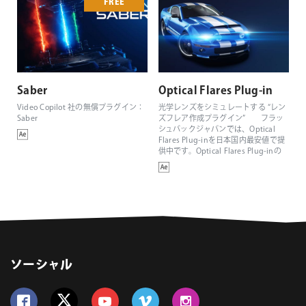
FREE
Saber
Optical Flares Plug-in
Video Copilot 社の無償プラグイン：
光学レンズをシミュレートする “レン
Saber
ズフレア作成プラグイン” フラッ
シュバックジャパンでは、Optical
Flares Plug-inを日本国内最安値で提
供中です。Optical Flares Plug-inの
新規ライセンスは22,880円(税込)で
す。
ソーシャル