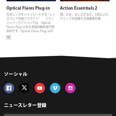
Optical Flares Plug-in
Action Essentials 2
光学レンズをシミュレートする “レン
煙、火炎、水しぶきなど、500以上の
ズフレア作成プラグイン” フラッ
クリップを収録する映像素材集
シュバックジャパンでは、Optical
Flares Plug-inを日本国内最安値で提
供中です。Optical Flares Plug-inの
新規ライセンスは22,880円(税込)で
す。
ソーシャル
Follow us on Facebook
Follow us on Twitter
Follow us on YouTube
Follow us on Vimeo
Follow us on Instagram
ニュースレター登録