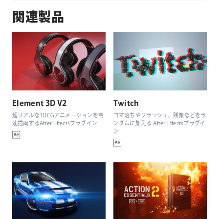
関連製品
Element 3D V2
Twitch
超リアルな3DCGアニメーションを高
コマ落ちやフラッシュ、残像などをラ
速描画するAfter Effectsプラグイン
ンダムに加える After Effectsプラグイ
ン