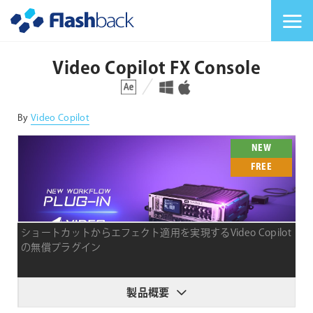
Flashback Japan Inc
メニューを切り替
Video Copilot FX Console
対応プラットフォーム
対応OS
By
Video Copilot
NEW
FREE
ショートカットからエフェクト適用を実現するVideo Copilot
の無償プラグイン
製品概要