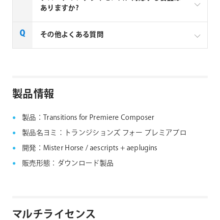
の場合はお見積りベースでの販売となります。複数ラ
ありますか?
イセンスご購入の場合は、下記リンクよりお問い合わ
せください。
一部製品でフローティングライセンスの取扱いがあり
その他よくある質問
aescripts社製品 マルチライセンス見積りフォーム
ます、フローティングライセンス対応製品につきまし
ては下記リンクよりご確認ください。なお、下記リン
なお、複数ライセンスをご購入の場合は購入ライセン
クにない製品につきましては、ノードロックライセン
ス分を認証できる1つのシリアルNo.が納品されます。
aescripts + aeplugins社製品 FAQ
スのみの提供となります。
製品情報
aescripts + aeplugins社 フローティングライセン
ス対応製品
製品：Transitions for Premiere Composer
製品名ヨミ：トランジションズ フォー プレミアプロ
開発：Mister Horse / aescripts + aeplugins
販売形態：ダウンロード製品
マルチライセンス