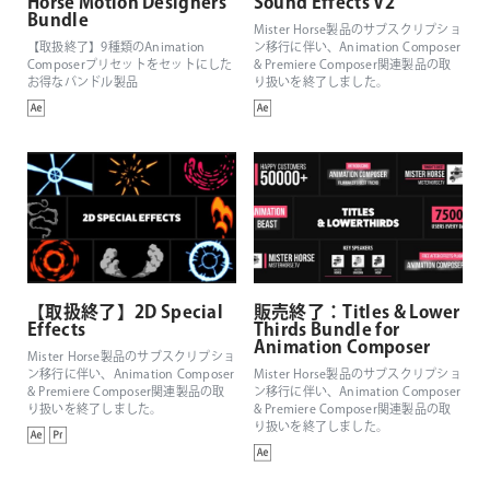
Horse Motion Designers
Sound Effects V2
Bundle
Mister Horse製品のサブスクリプショ
【取扱終了】9種類のAnimation
ン移行に伴い、Animation Composer
Composerプリセットをセットにした
& Premiere Composer関連製品の取
お得なバンドル製品
り扱いを終了しました。
【取扱終了】2D Special
販売終了：Titles & Lower
Effects
Thirds Bundle for
Animation Composer
Mister Horse製品のサブスクリプショ
ン移行に伴い、Animation Composer
Mister Horse製品のサブスクリプショ
& Premiere Composer関連製品の取
ン移行に伴い、Animation Composer
り扱いを終了しました。
& Premiere Composer関連製品の取
り扱いを終了しました。