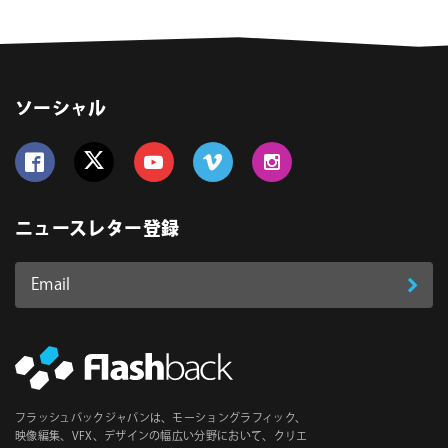
ソーシャル
Follow us on Facebook
Follow us on Twitter
Follow us on YouTube
Follow us on Vimeo
Follow us on Instagram
ニュースレター登録
Email
登
ア
ド
録
レ
ス
*
必
フラッシュバックジャパンは、モーショングラフィック、
須
映像編集、VFX、デザインの幅広い分野において、クリエ