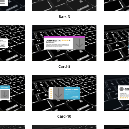
Bars-3
Card-5
Card-10