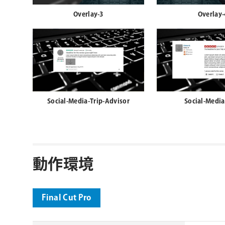
Overlay-3
Overlay-
Social-Media-Trip-Advisor
Social-Media
動作環境
Final Cut Pro