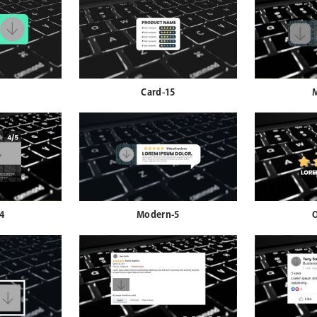
Card-15
4
Modern-5
O