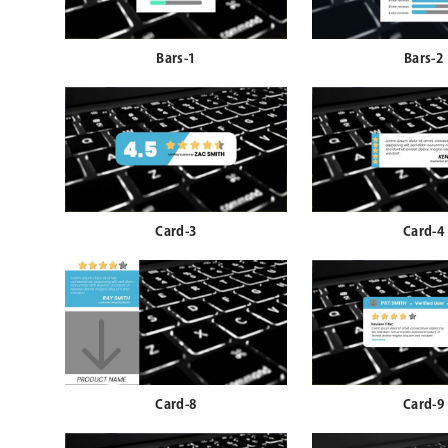
Bars-1
Bars-2
Card-3
Card-4
Card-8
Card-9