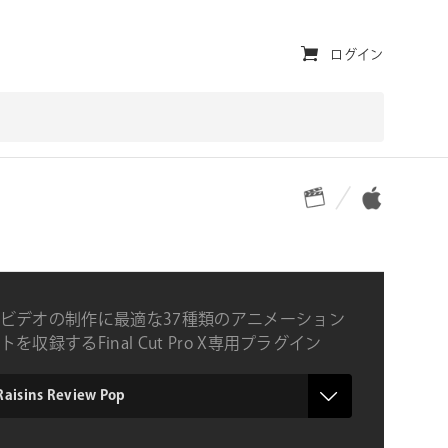
ユ
ログイン
ー
テ
ィ
対応プラットフォーム
対応OS
リ
テ
ィ・
ナ
ビデオの制作に最適な37種類のアニメーション
ビ
を収録するFinal Cut Pro X専用プラグイン
ゲ
ー