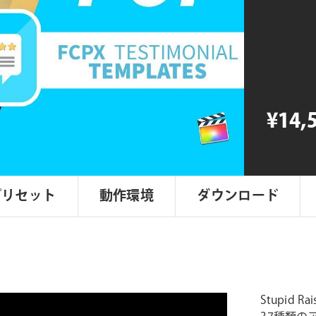
Raisins
Review
Pop
個
¥14,
プリセット
動作環境
ダウンロード
Stupid 