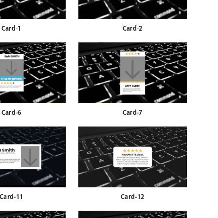
Card-1
Card-2
Card-6
Card-7
Card-11
Card-12