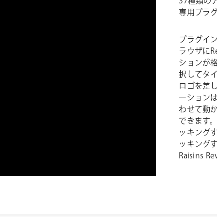
37種類のア
専用プラ
プラグインを
ラウザにR
ションが
択してタ
ロゴを差
ーション
わせて動
できます
ッキングする
ッキングす
Raisins