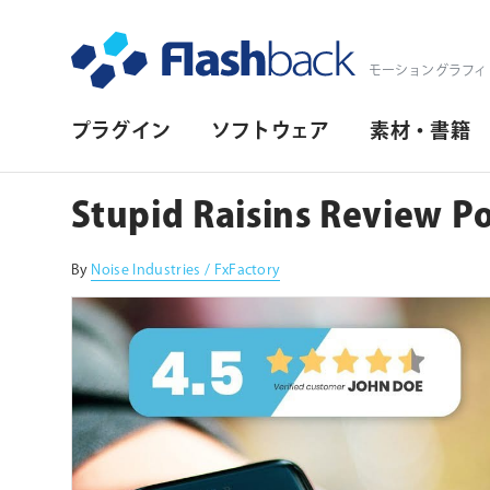
Flashback Japan Inc
モーショングラフィ
プ
プラグイン
ソフトウェア
素材・書籍
ラ
イ
Stupid Raisins Review P
マ
リ・
By
Noise Industries / FxFactory
ナ
ビ
ゲ
ー
シ