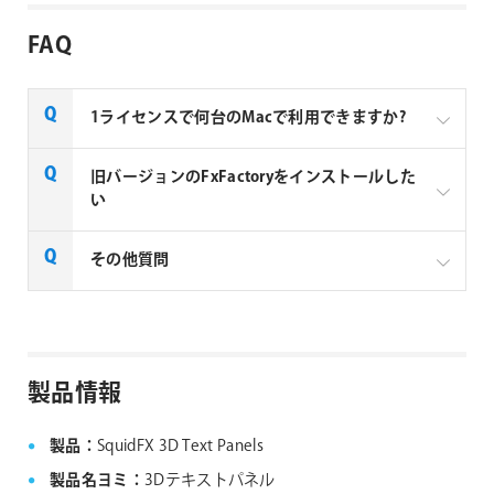
FAQ
1ライセンスで何台のMacで利用できますか?
Noise Industries社製品、FxFactory プラグインファミ
旧バージョンのFxFactoryをインストールした
リー製品は、1ライセンスにつき1台のMacでのみ使用
い
できる製品です。
FxFactory 旧バージョンインストーラーページよりご
その他質問
利用のOSに対応するインストーラーをダウンロード
してください。なお、旧バージョンのインストーラー
は、サポート対象外となりますことご了承ください。
Noise Industries社製品、FxFactory プラグイン
ファミリー製品 FAQ
FxFactory 旧バージョンインストーラー
製品情報
製品：
SquidFX 3D Text Panels
製品名ヨミ：
3Dテキストパネル