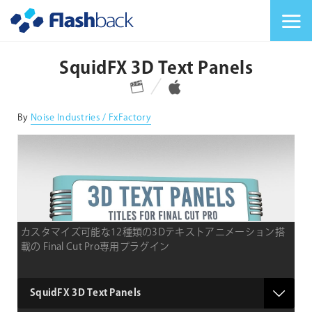
Flashback Japan Inc
メニューを切り替
SquidFX 3D Text Panels
対応プラットフォーム
対応OS
By
Noise Industries / FxFactory
カスタマイズ可能な12種類の3Dテキストアニメーション搭
載の Final Cut Pro専用プラグイン
product