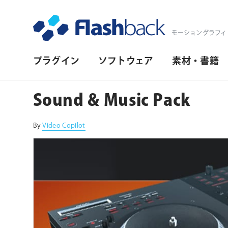
Flashback Japan Inc
モーショングラフィ
プ
プラグイン
ソフトウェア
素材・書籍
ラ
イ
Sound & Music Pack
マ
リ・
By
Video Copilot
ナ
ビ
ゲ
ー
シ