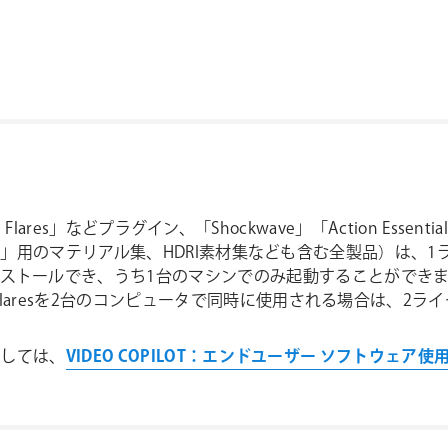
cal Flares」などプラグイン、「Shockwave」「Action Esse
ment 3D」用のマテリアル集、HDRI素材集なども含む全製品）
ールでき、うち1台のマシンでのみ起動することができます(ライセ
l Flaresを2台のコンピュータで同時に使用される場合は、2
きましては、
VIDEO COPILOT：エンドユーザー ソフトウェア