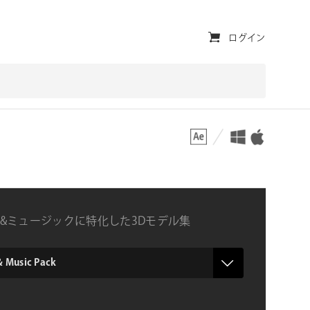
ユ
ログイン
ー
テ
ィ
対応プラットフォーム
対応OS
リ
テ
ィ・
ナ
&ミュージックに特化した3Dモデル集
ビ
ゲ
ー