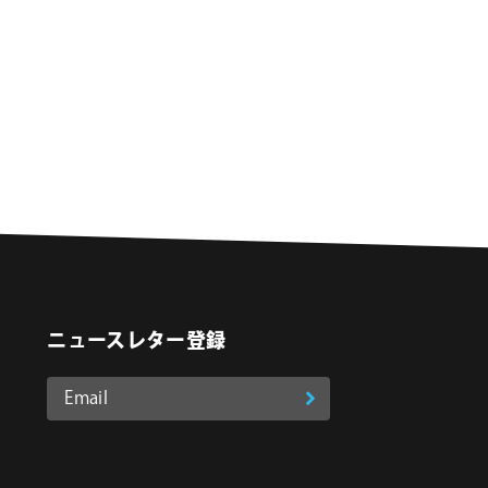
ニュースレター登録
Email
登
ア
o
on Instagram
ド
録
レ