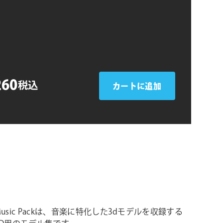
シ
ョ
ン
260
税込
カートに追加
& Music Packは、音楽に特化した3dモデルを収録する