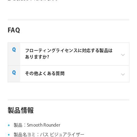
FAQ
フローティングライセンスに対応する製品は
ありますか?
一部製品でフローティングライセンスの取扱いがあり
その他よくある質問
ます、フローティングライセンス対応製品につきまし
ては下記リンクよりご確認ください。なお、下記リン
クにない製品につきましては、ノードロックライセン
aescripts + aeplugins社製品 FAQ
スのみの提供となります。
製品情報
aescripts + aeplugins社 フローティングライセン
ス対応製品
製品：Smooth Rounder
製品名ヨミ：パス ビジュアライザー