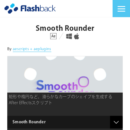
Flashback Japan Inc
メニューを切り替
Smooth Rounder
対応プラットフォーム
対応OS
By
aescripts + aeplugins
矩形や楕円など、滑らかなカーブのシェイプを生成する
After Effectsスクリプト
type