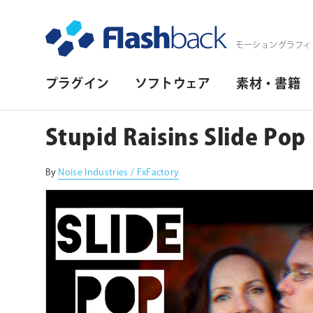
Flashback Japan Inc
モーショングラフィ
プ
プラグイン
ソフトウェア
素材・書籍
ラ
イ
Stupid Raisins Slide Pop
マ
リ・
By
Noise Industries / FxFactory
ナ
ビ
ゲ
ー
シ