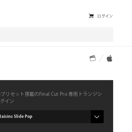
ユ
ログイン
ー
テ
ィ
対応プラットフォーム
対応OS
リ
テ
ィ・
ナ
プリセット搭載のFinal Cut Pro 専用トランジシ
ビ
グイン
ゲ
ー