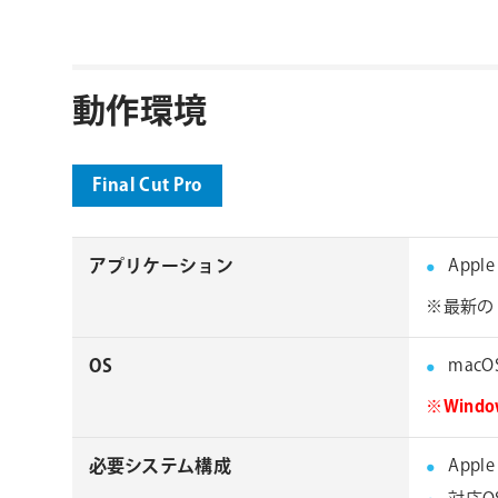
動作環境
Final Cut Pro
アプリケーション
Apple
※最新の 
OS
macOS 
※Win
必要システム構成
Appl