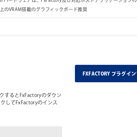
S/ハードウェアは、FxFactory及び対応ホストアプリケーショ
以上のVRAM搭載のグラフィックボード推奨
FXFACTORY プラ
するとFxFactoryのダウン
してFxFactoryのインス