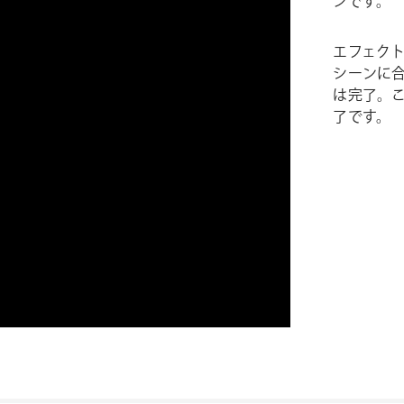
ンです。
エフェク
シーンに
は完了。
了です。