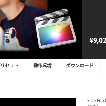
Raisins
Slide
Pop
個
¥9,0
プリセット
動作環境
ダウンロード
Slide P