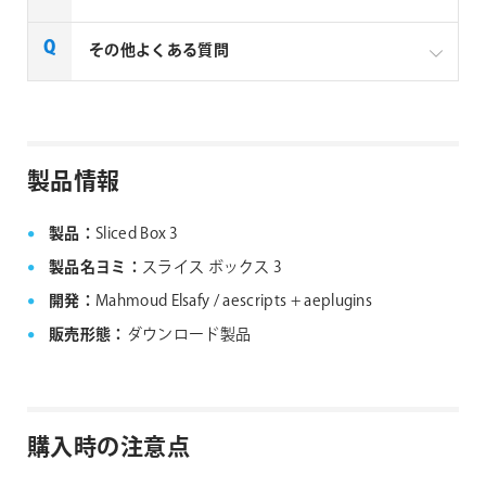
一部製品でフローティングライセンスの取扱いがあり
その他よくある質問
ます、フローティングライセンス対応製品につきまし
ては下記リンクよりご確認ください。なお、下記リン
クにない製品につきましては、ノードロックライセン
aescripts + aeplugins社製品 FAQ
スのみの提供となります。
製品情報
aescripts + aeplugins社 フローティングライセン
ス対応製品
製品：
Sliced Box 3
製品名ヨミ：
スライス ボックス 3
開発：
Mahmoud Elsafy / aescripts + aeplugins
販売形態：
ダウンロード製品
購入時の注意点