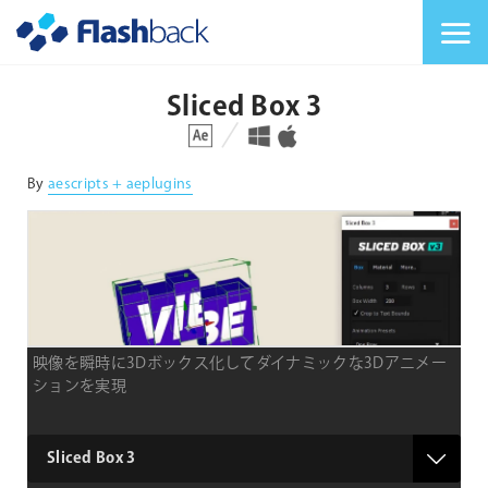
Flashback Japan Inc
メニューを切り替
Sliced Box 3
対応プラットフォーム
対応OS
By
aescripts + aeplugins
映像を瞬時に3Dボックス化してダイナミックな3Dアニメー
ションを実現
product