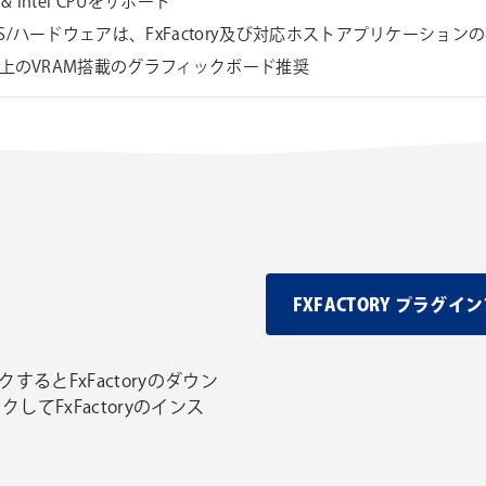
e & Intel CPUをサポート
S/ハードウェアは、FxFactory及び対応ホストアプリケーショ
以上のVRAM搭載のグラフィックボード推奨
FXFACTORY プラ
するとFxFactoryのダウン
してFxFactoryのインス