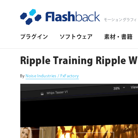
Flashback Japan Inc
モーショングラフィ
プ
プラグイン
ソフトウェア
素材・書籍
ラ
イ
Ripple Training Ripple 
マ
リ・
By
Noise Industries / FxFactory
ナ
ビ
ゲ
ー
シ