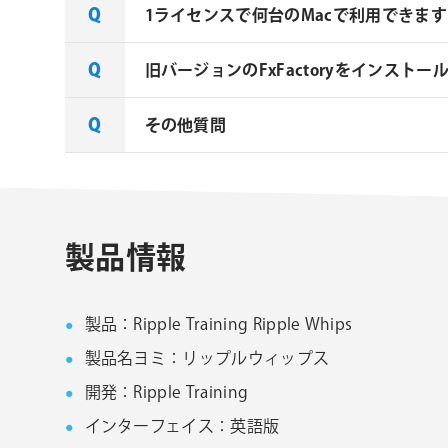
1ライセンスで何台のMacで利用できます
旧バージョンのFxFactoryをインストー
Noise Industries社製品、FxF
その他質問
FxFactory 旧バージョンインスト
旧バージョンのインストーラーは、サポ
FxFactory 旧バージョンインストーラ
Noise Industries社製品、FxFac
製品情報
製品：Ripple Training Ripple Whips
製品名ヨミ：リップルウィップス
開発：Ripple Training
インターフェイス：英語版