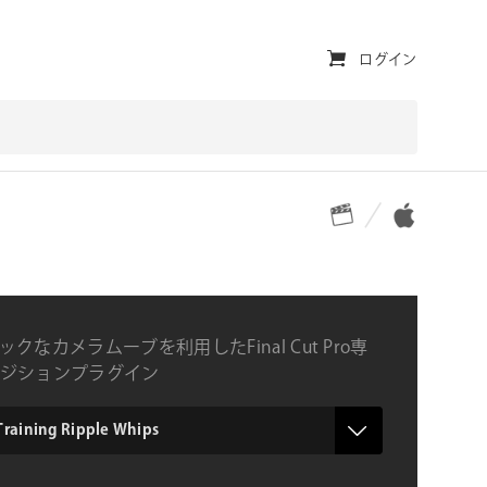
ユ
ログイン
ー
テ
ィ
対応プラットフォーム
対応OS
リ
テ
ィ・
ナ
クなカメラムーブを利用したFinal Cut Pro専
ビ
ジションプラグイン
ゲ
ー