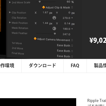
Training
Ripple
Whips
個
¥9,0
動作環境
ダウンロード
FAQ
製品
Ripple 