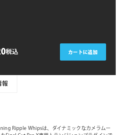
シ
ョ
ン
20
税込
カートに追加
情報
Training Ripple Whipsは、ダイナミックなカメラムー