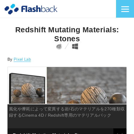
Flashback Japan Inc
メニューを切り替
Redshift Mutating Materials:
Stones
対応プラットフォーム
対応OS
By
Pixel Lab
風化や摩耗によって変異する岩/石のマテリアルを270種類収
録するCinema 4D / Redshift専用のマテリアルパック
type