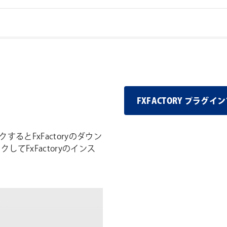
FXFACTORY プラ
するとFxFactoryのダウン
してFxFactoryのインス