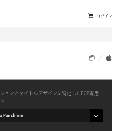
ユ
ログイン
ー
テ
ィ
対応プラットフォーム
対応OS
リ
テ
ィ・
ナ
ションとタイトルデザインに特化したFCP専用
ビ
ン
ゲ
ー