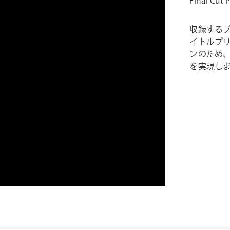
Final C
収録するプ
イトルプ
ンのため
を実現し