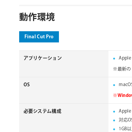
動作環境
Final Cut Pro
アプリケーション
Apple
※最新の 
OS
macOS 
※Win
必要システム構成
Appl
対応O
1GB