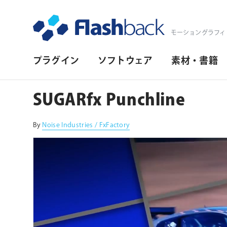
Flashback Japan Inc
モーショングラフィ
プ
プラグイン
ソフトウェア
素材・書籍
ラ
イ
SUGARfx Punchline
マ
リ・
By
Noise Industries / FxFactory
ナ
ビ
ゲ
ー
シ