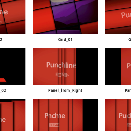
_2
Grid_01
G
_02
Panel_from_Right
Pan