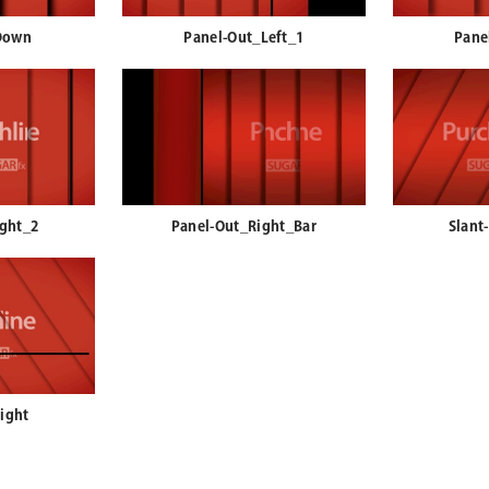
Down
Panel-Out_Left_1
Pane
ight_2
Panel-Out_Right_Bar
Slant
ight