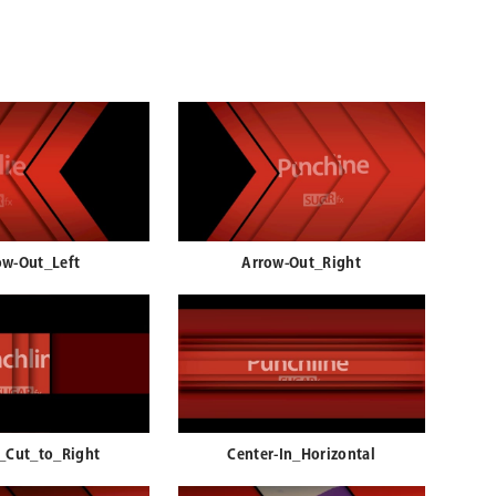
ow-Out_Left
Arrow-Out_Right
_Cut_to_Right
Center-In_Horizontal