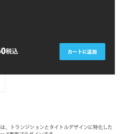
シ
e
ョ
ン
60
税込
カートに追加
line は、トランジションとタイトルデザインに特化した