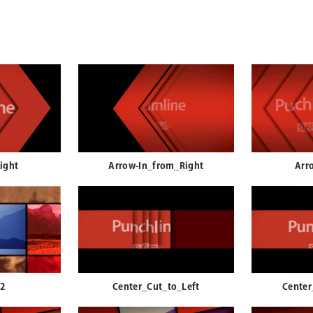
ight
Arrow-In_from_Right
Arr
02
Center_Cut_to_Left
Center