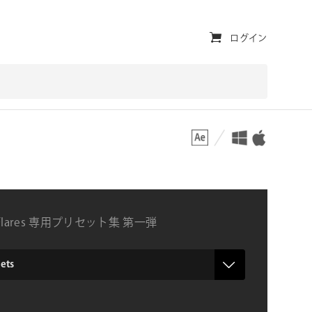
ユ
ログイン
ー
テ
ィ
対応プラットフォーム
対応OS
リ
テ
ィ・
ナ
l Flares 専用プリセット集 第一弾
ビ
ゲ
ー