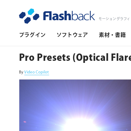
Flashback Japan Inc
モーショングラフィ
プ
プラグイン
ソフトウェア
素材・書籍
ラ
イ
Pro Presets (Optical
マ
リ・
By
Video Copilot
ナ
ビ
ゲ
ー
シ