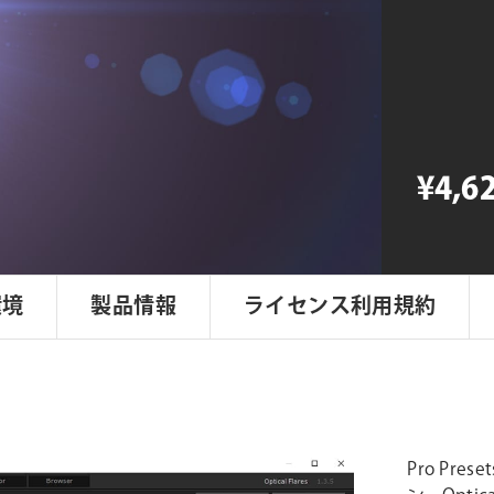
Presets
(Optical
Flares
専
用
プ
リ
¥4,6
セ
ッ
ト
集)
個
環境
製品情報
ライセンス利用規約
Pro Pre