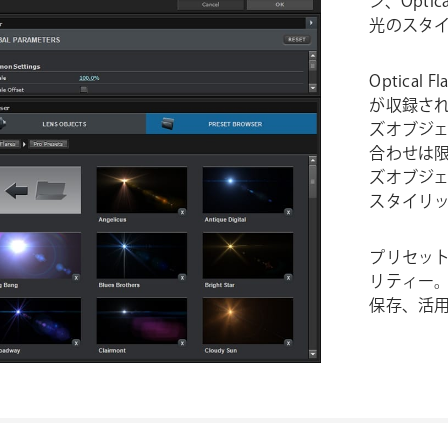
ン、Opti
光のスタ
Optica
が収録され
ズオブジェ
合わせは
ズオブジ
スタイリ
プリセッ
リティー
保存、活