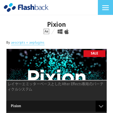
Flashback Japan Inc
メニューを切り替
Pixion
対応プラットフォーム
対応OS
By
aescripts + aeplugins
SALE
レイヤーエミッターベースとしたAfter Effects専用のパーテ
ィクルシステム
type