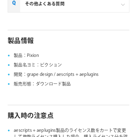
一部製品でフローティングライセンスの取扱いがあり
その他よくある質問
aescripts社製品 マルチライセンス見積りフォーム
ます、フローティングライセンス対応製品につきまし
ては下記リンクよりご確認ください。なお、下記リン
なお、複数ライセンスをご購入の場合は購入ライセン
クにない製品につきましては、ノードロックライセン
ス分を認証できる1つのシリアルNo.が納品されます。
aescripts + aeplugins社製品 FAQ
スのみの提供となります。
製品情報
aescripts + aeplugins社 フローティングライセン
ス対応製品
製品：Pixion
製品名ヨミ：ピクション
開発：grape design / aescripts + aeplugins
販売形態：ダウンロード製品
購入時の注意点
aescripts + aeplugins製品のライセンス数をカートで変更