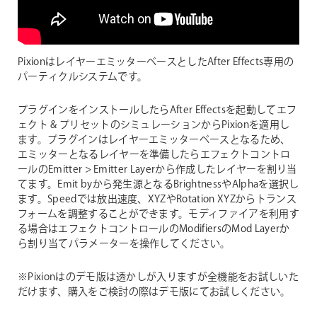
PixionはレイヤーエミッターベースとしたAfter Effects専用の
パーティクルシステムです。
プラグインをインストールしたらAfter Effectsを起動してエフ
ェクト & プリセットのシミュレーションからPixionを適用し
ます。プラグインはレイヤーエミッターベースとなるため、
エミッターとなるレイヤーを準備したらエフェクトコントロ
ールのEmitter > Emitter Layerから作成したレイヤーを割り当
てます。Emit byから発生源となるBrightnessやAlphaを選択し
ます。Speedでは放出速度、XYZやRotation XYZからトランス
フォームを調整することができます。モディファイアを利用す
る場合はエフェクトコントロールのModifiersのMod Layerか
ら割り当てパラメーターを操作してください。
※Pixionはのデモ版は透かしが入りますが全機能をお試しいた
だけます、購入をご検討の際はデモ版にてお試しください。