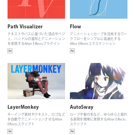
Path Visualizer
Flow
テキストやパスに基づいた頂点やベジ
アニメーションカーブを活用するワー
ェ、ハンドルの描写とアニメーション
クフローをシンプルに高速化する
を実現するAfter Effectsプラグイン
After Effectsエクステンション
LayerMonkey
AutoSway
キーイング素材やテキスト、ロゴなど
ロープや髪の毛など、ゆらゆらと揺れ
を自動でアニメーションさせるAfter
る表現を簡単に実現するAfter Effects
Effectsスクリプト
スクリプト