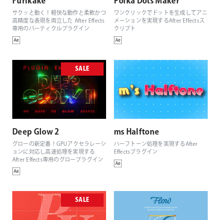
Furikake
Polka Dots Maker
サクッと動く！軽快な動作と柔軟かつ
ワンクリックでドットを生成してアニ
高精度な表現を両立した After Effects
メーションを実現するAfter Effectsス
専用のパーティクルプラグイン
クリプト
SALE
Deep Glow 2
ms Halftone
グローの新定番！GPUアクセラレーシ
ハーフトーン処理を実現するAfter
ョンに対応し高速処理を実現する
Effectsプラグイン
After Effects専用のグロープラグイン
SALE