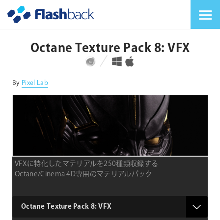
Flashback Japan Inc
メニューを切り替
Octane Texture Pack 8: VFX
対応プラットフォーム
対応OS
By
Pixel Lab
VFXに特化したマテリアルを250種類収録する
Octane/Cinema 4D専用のマテリアルパック
type